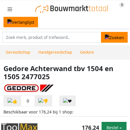
Gereedschap
Handgereedschap
Gedore
Gedore Achterwand tbv 1504 en
1505 2477025
0
Beschikbaar voor
bij
shop:
176,24
1
176,24
Bestel »