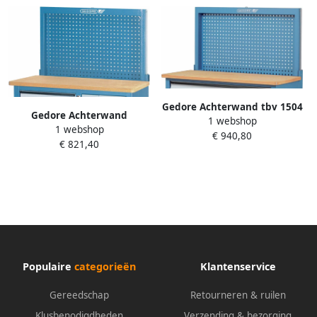
Gedore Achterwand tbv 1504
Gedore Achterwand
1 webshop
XL 2251787
1 webshop
inzinkbaar 6623800
€ 940,80
€ 821,40
Populaire
categorieën
Klantenservice
Gereedschap
Retourneren & ruilen
Klusbenodigdheden
Verzending & bezorging