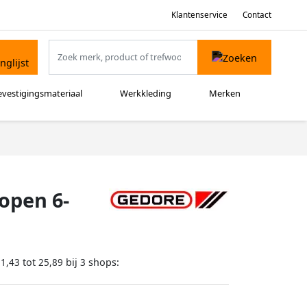
Klantenservice
Contact
evestigingsmateriaal
Werkkleding
Merken
open 6-
tot
bij
shops:
21,43
25,89
3