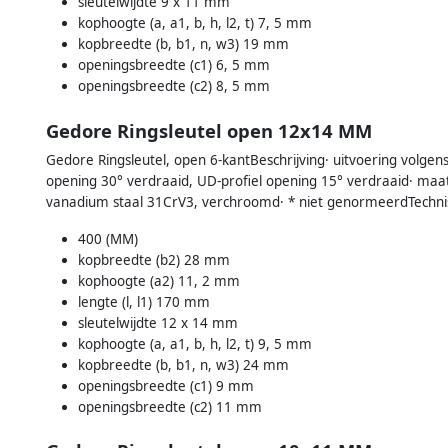
sleutelwijdte 9 x 11 mm
kophoogte (a, a1, b, h, l2, t) 7, 5 mm
kopbreedte (b, b1, n, w3) 19 mm
openingsbreedte (c1) 6, 5 mm
openingsbreedte (c2) 8, 5 mm
Gedore Ringsleutel open 12x14 MM
Gedore Ringsleutel, open 6-kantBeschrijving· uitvoering volgen
opening 30° verdraaid, UD-profiel opening 15° verdraaid· ma
vanadium staal 31CrV3, verchroomd· * niet genormeerdTechn
400 (MM)
kopbreedte (b2) 28 mm
kophoogte (a2) 11, 2 mm
lengte (l, l1) 170 mm
sleutelwijdte 12 x 14 mm
kophoogte (a, a1, b, h, l2, t) 9, 5 mm
kopbreedte (b, b1, n, w3) 24 mm
openingsbreedte (c1) 9 mm
openingsbreedte (c2) 11 mm