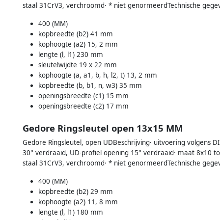
staal 31CrV3, verchroomd· * niet genormeerdTechnische gege
400 (MM)
kopbreedte (b2) 41 mm
kophoogte (a2) 15, 2 mm
lengte (l, l1) 230 mm
sleutelwijdte 19 x 22 mm
kophoogte (a, a1, b, h, l2, t) 13, 2 mm
kopbreedte (b, b1, n, w3) 35 mm
openingsbreedte (c1) 15 mm
openingsbreedte (c2) 17 mm
Gedore Ringsleutel open 13x15 MM
Gedore Ringsleutel, open UDBeschrijving· uitvoering volgens D
30° verdraaid, UD-profiel opening 15° verdraaid· maat 8x10
staal 31CrV3, verchroomd· * niet genormeerdTechnische gege
400 (MM)
kopbreedte (b2) 29 mm
kophoogte (a2) 11, 8 mm
lengte (l, l1) 180 mm