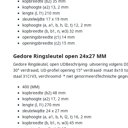
kopbreedte (b2) 35 mm
kophoogte (a2) 13, 2 mm
lengte (l, l1) 210 mm
sleutelwijdte 17 x 19 mm
kophoogte (a, a1, b, h, l2, t) 12, 2 mm
kopbreedte (b, b1, n, w3) 32 mm
openingsbreedte (c1) 14 mm
openingsbreedte (c2) 15 mm
Gedore Ringsleutel open 24x27 MM
Gedore Ringsleutel, open UDBeschrijving· uitvoering volgens D
30° verdraaid, UD-profiel opening 15° verdraaid· maat 8x10
staal 31CrV3, verchroomd· * niet genormeerdTechnische gege
400 (MM)
kopbreedte (b2) 48 mm
kophoogte (a2) 17, 2 mm
lengte (l, l1) 270 mm
sleutelwijdte 24 x 27 mm
kophoogte (a, a1, b, h, l2, t) 16, 2 mm
kopbreedte (b, b1, n, w3) 45 mm