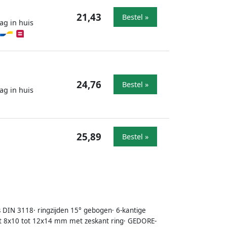
21,43
Bestel »
ag in huis
24,76
Bestel »
ag in huis
25,89
Bestel »
s DIN 3118· ringzijden 15° gebogen· 6-kantige
at 8x10 tot 12x14 mm met zeskant ring· GEDORE-