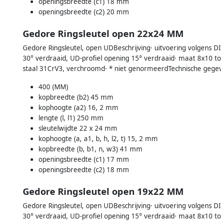
openingsbreedte (c1) 18 mm
openingsbreedte (c2) 20 mm
Gedore Ringsleutel open 22x24 MM
Gedore Ringsleutel, open UDBeschrijving· uitvoering volgens D
30° verdraaid, UD-profiel opening 15° verdraaid· maat 8x10
staal 31CrV3, verchroomd· * niet genormeerdTechnische gege
400 (MM)
kopbreedte (b2) 45 mm
kophoogte (a2) 16, 2 mm
lengte (l, l1) 250 mm
sleutelwijdte 22 x 24 mm
kophoogte (a, a1, b, h, l2, t) 15, 2 mm
kopbreedte (b, b1, n, w3) 41 mm
openingsbreedte (c1) 17 mm
openingsbreedte (c2) 18 mm
Gedore Ringsleutel open 19x22 MM
Gedore Ringsleutel, open UDBeschrijving· uitvoering volgens D
30° verdraaid, UD-profiel opening 15° verdraaid· maat 8x10