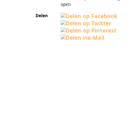
open
Delen