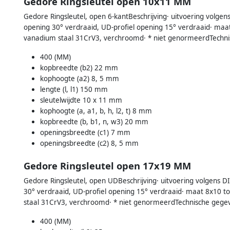
Gedore Ringsleutel open 10x11 MM
Gedore Ringsleutel, open 6-kantBeschrijving· uitvoering volgen
opening 30° verdraaid, UD-profiel opening 15° verdraaid· ma
vanadium staal 31CrV3, verchroomd· * niet genormeerdTechn
400 (MM)
kopbreedte (b2) 22 mm
kophoogte (a2) 8, 5 mm
lengte (l, l1) 150 mm
sleutelwijdte 10 x 11 mm
kophoogte (a, a1, b, h, l2, t) 8 mm
kopbreedte (b, b1, n, w3) 20 mm
openingsbreedte (c1) 7 mm
openingsbreedte (c2) 8, 5 mm
Gedore Ringsleutel open 17x19 MM
Gedore Ringsleutel, open UDBeschrijving· uitvoering volgens D
30° verdraaid, UD-profiel opening 15° verdraaid· maat 8x10
staal 31CrV3, verchroomd· * niet genormeerdTechnische gege
400 (MM)