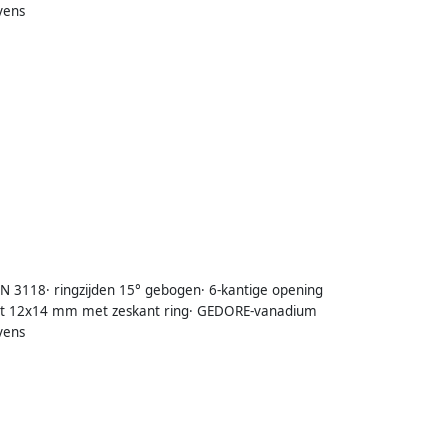
vens
IN 3118· ringzijden 15° gebogen· 6-kantige opening
 tot 12x14 mm met zeskant ring· GEDORE-vanadium
vens