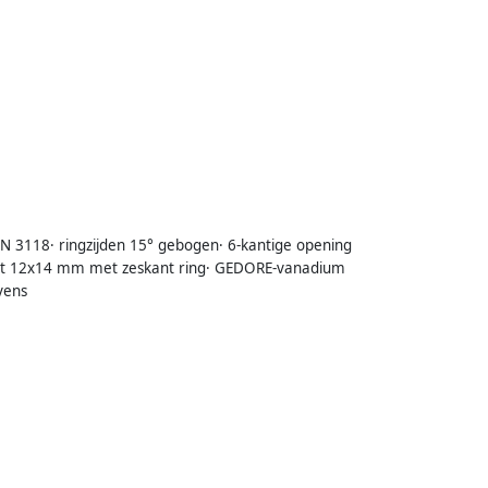
IN 3118· ringzijden 15° gebogen· 6-kantige opening
 tot 12x14 mm met zeskant ring· GEDORE-vanadium
vens