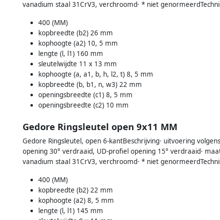
vanadium staal 31CrV3, verchroomd· * niet genormeerdTechn
400 (MM)
kopbreedte (b2) 26 mm
kophoogte (a2) 10, 5 mm
lengte (l, l1) 160 mm
sleutelwijdte 11 x 13 mm
kophoogte (a, a1, b, h, l2, t) 8, 5 mm
kopbreedte (b, b1, n, w3) 22 mm
openingsbreedte (c1) 8, 5 mm
openingsbreedte (c2) 10 mm
Gedore Ringsleutel open 9x11 MM
Gedore Ringsleutel, open 6-kantBeschrijving· uitvoering volgen
opening 30° verdraaid, UD-profiel opening 15° verdraaid· ma
vanadium staal 31CrV3, verchroomd· * niet genormeerdTechn
400 (MM)
kopbreedte (b2) 22 mm
kophoogte (a2) 8, 5 mm
lengte (l, l1) 145 mm