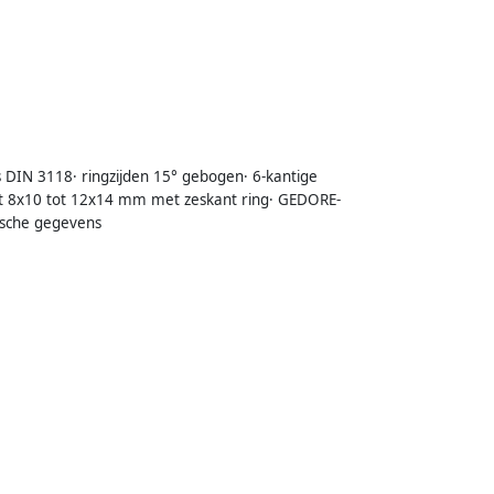
s DIN 3118· ringzijden 15° gebogen· 6-kantige
at 8x10 tot 12x14 mm met zeskant ring· GEDORE-
ische gegevens