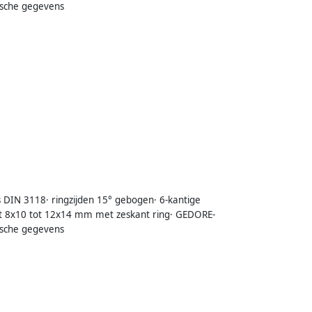
ische gegevens
s DIN 3118· ringzijden 15° gebogen· 6-kantige
at 8x10 tot 12x14 mm met zeskant ring· GEDORE-
ische gegevens