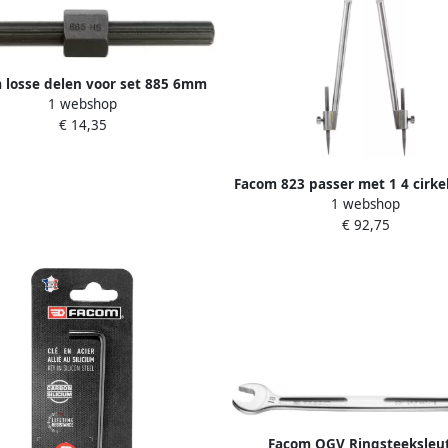
 losse delen voor set 885 6mm
1 webshop
885.EH1
€ 14,35
Facom 823 passer met 1 4 cirke
1 webshop
€ 92,75
Facom OGV Ringsteeksleut