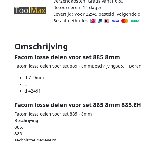
Verzendkosten: Gratis vanaf € 60
Retourneren: 14 dagen
Levertijd: Voor 22:45 besteld, volgende d
Betaalmethodes:
Omschrijving
Facom losse delen voor set 885 8mm
Facom losse delen voor set 885 - 8mmBeschrijving885.F: Boren
d 7, 9mm
L
d 42491
Facom losse delen voor set 885 8mm 885.E
Facom losse delen voor set 885 - 8mm
Beschrijving
885.
885.
Technische gegevens