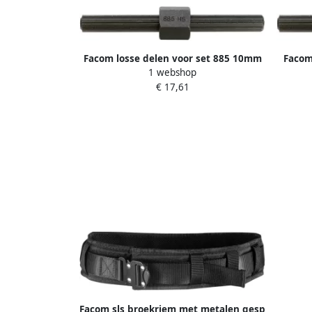
Facom losse delen voor set 885 10mm
Facom
1 webshop
885.EH3
€ 17,61
Facom sls broekriem met metalen gesp