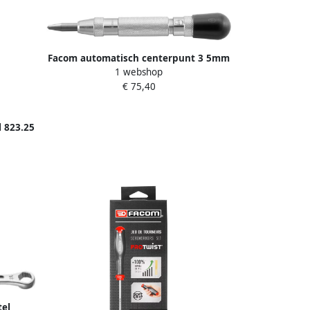
Facom automatisch centerpunt 3 5mm
1 webshop
257A
€ 75,40
l 823.25
el