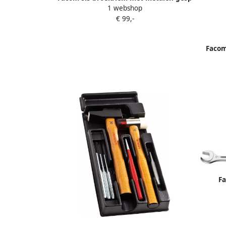
1 webshop
met 2 punten 70-100 cm CT70-100
€ 99,-
Facom
Fa