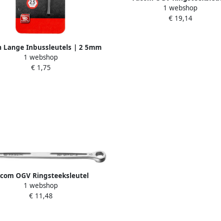
1 webshop
Verzonken | 18 mm 441.
€ 19,14
 Lange Inbussleutels | 2 5mm
1 webshop
83H.2.5PB
€ 1,75
com OGV Ringsteeksleutel
1 webshop
Verzonken | 9 mm 441.9
€ 11,48