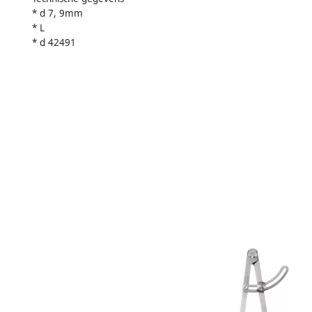
* d 7, 9mm
* L
* d 42491