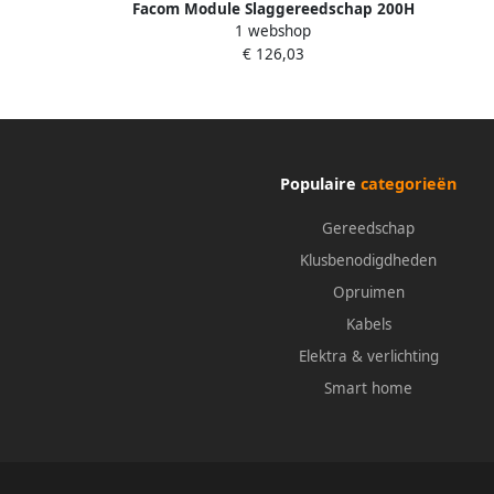
Facom Module Slaggereedschap 200H
1 webshop
MOD.MI1PB
€ 126,03
Populaire
categorieën
Gereedschap
Klusbenodigdheden
Opruimen
Kabels
Elektra & verlichting
Smart home