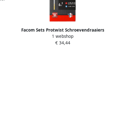
18
Facom Sets Protwist Schroevendraaiers
1 webshop
| 6-delig ATD.J6PB
€ 34,44