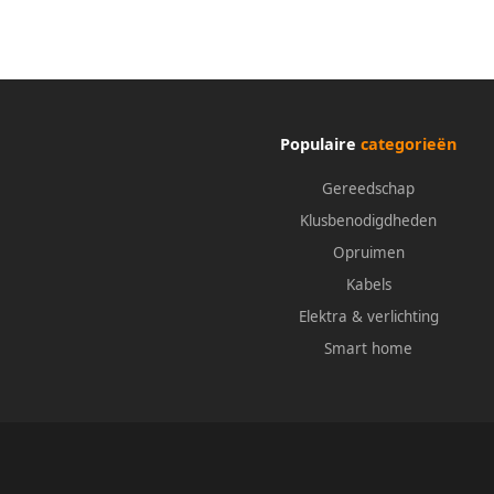
Populaire
categorieën
Gereedschap
Klusbenodigdheden
Opruimen
Kabels
Elektra & verlichting
Smart home