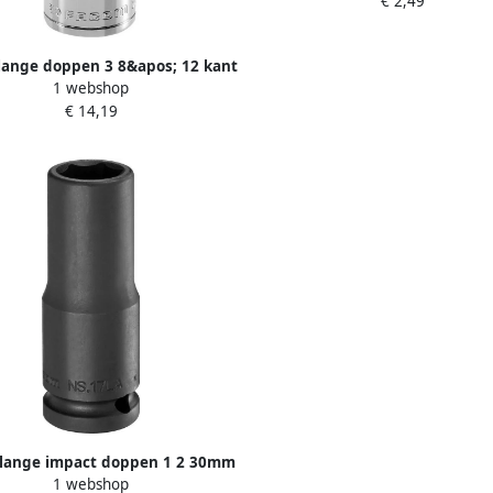
€ 2,49
lange doppen 3 8&apos; 12 kant
1 webshop
1 4 J.1 4LA
€ 14,19
lange impact doppen 1 2 30mm
1 webshop
NS.30LA