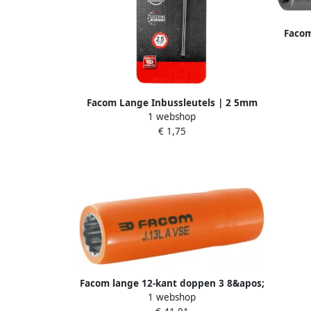
Facom
Facom Lange Inbussleutels | 2 5mm
1 webshop
83H.2.5PB
€ 1,75
Facom lange 12-kant doppen 3 8&apos;
1 webshop
19mm J.19LAVSE