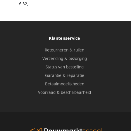
€ 32,-
Klantenservice
Retourneren & ruilen
Verzending & bezorging
Status van bestelling
Garantie & reparatie
Betaalmogelijkheden
Voorraad & beschikbaarheid