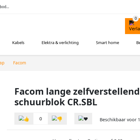
bod...
Kabels
Elektra & verlichting
Smart home
B
ap
Facom
Facom lange zelfverstellen
schuurblok CR.SBL
0
Beschikbaar voor