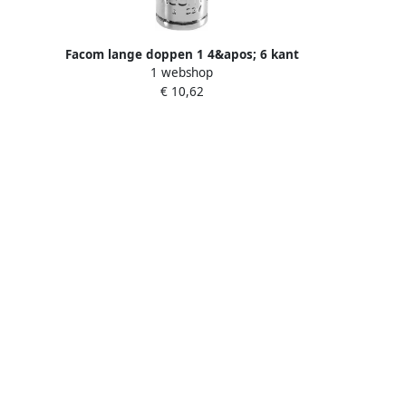
Facom lange doppen 1 4&apos; 6 kant
1 webshop
14mm R.14LA
€ 10,62