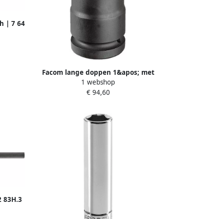
h | 7 64
Facom lange doppen 1&apos; met
1 webshop
convex profiel metrische maten 33
€ 94,60
NMB.33
2 83H.3