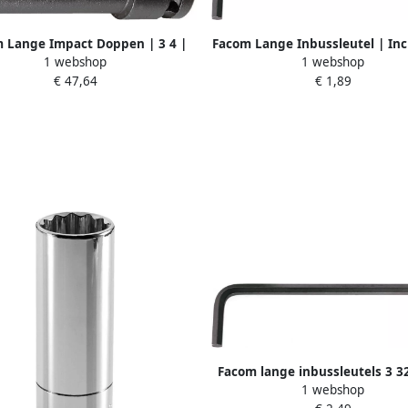
 Lange Impact Doppen | 3 4 |
Facom Lange Inbussleutel | Inc
1 webshop
1 webshop
30mm NK.30LA
83H.4.5
€ 47,64
€ 1,89
Facom lange inbussleutels 3 3
1 webshop
32