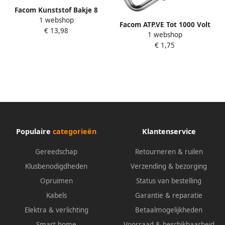
Facom Kunststof Bakje 8
1 webshop
Vakken 400X315X50Mm
Facom ATP.VE Tot 1000 Volt
€ 13,98
U50030026Q
1 webshop
Geïsoleerde Protwist
€ 1,75
Schroevendraaiers voor
Phillips Schroeven met
Kruiskop | 2 x 125 mm
ATP2X125VEPB
Populaire
categorieën
Klantenservice
Gereedschap
Retourneren & ruilen
Klusbenodigdheden
Verzending & bezorging
Opruimen
Status van bestelling
Kabels
Garantie & reparatie
Elektra & verlichting
Betaalmogelijkheden
Smart home
Voorraad & beschikbaarheid