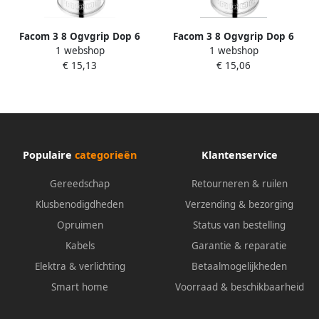
Facom 3 8 Ogvgrip Dop 6
Facom 3 8 Ogvgrip Dop 6
1 webshop
1 webshop
Kant 10Mm JTM.10GRP
Kant 6Mm JTM.6GRP
€ 15,13
€ 15,06
Populaire
categorieën
Klantenservice
Gereedschap
Retourneren & ruilen
Klusbenodigdheden
Verzending & bezorging
Opruimen
Status van bestelling
Kabels
Garantie & reparatie
Elektra & verlichting
Betaalmogelijkheden
Smart home
Voorraad & beschikbaarheid