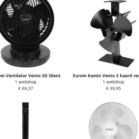
m Ventilator Vento 3D Silent
Eurom Kamin Vento 3 haard ven
1 webshop
1 webshop
Comfort | Zwart 384918
| 365207
€ 69,37
€ 39,95