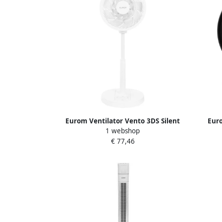
Eurom Ventilator Vento 3DS Silent
Euro
1 webshop
Comfort | Wit | 76-94 CM 384925
€ 77,46