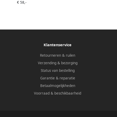
€ 58,-
Klantenservice
Retourneren & ruilen
Verzending & bezorging
Status van bestelling
Garantie & reparatie
Betaalmogelijkheden
Voorraad & beschikbaarheid