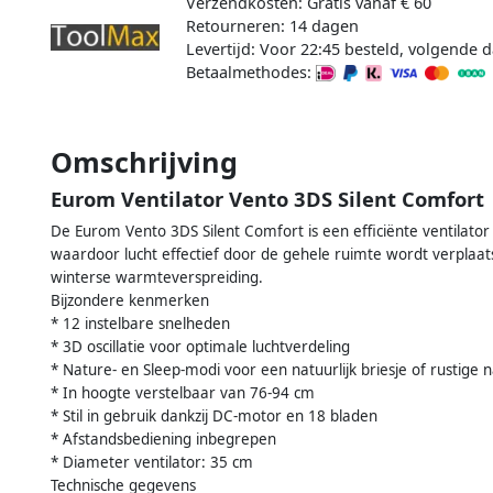
Verzendkosten: Gratis vanaf € 60
Retourneren: 14 dagen
Levertijd: Voor 22:45 besteld, volgende d
Betaalmethodes:
Omschrijving
Eurom Ventilator Vento 3DS Silent Comfort
De Eurom Vento 3DS Silent Comfort is een efficiënte ventilator di
waardoor lucht effectief door de gehele ruimte wordt verplaat
winterse warmteverspreiding.
Bijzondere kenmerken
* 12 instelbare snelheden
* 3D oscillatie voor optimale luchtverdeling
* Nature- en Sleep-modi voor een natuurlijk briesje of rustige 
* In hoogte verstelbaar van 76-94 cm
* Stil in gebruik dankzij DC-motor en 18 bladen
* Afstandsbediening inbegrepen
* Diameter ventilator: 35 cm
Technische gegevens