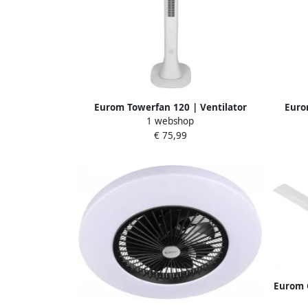
Eurom Towerfan 120 | Ventilator
Euro
1 webshop
385571
€ 75,99
Eurom C