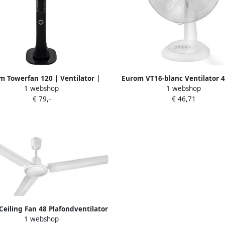
m Towerfan 120 | Ventilator |
Eurom VT16-blanc Ventilator 
1 webshop
1 webshop
Black 385861
5cm 385441
€ 79,-
€ 46,71
eiling Fan 48 Plafondventilator
1 webshop
65W 122cm 385250