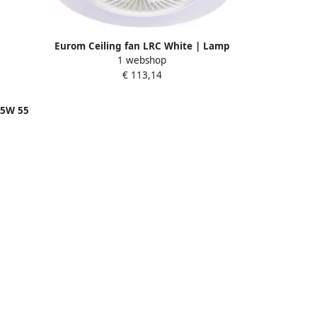
Eurom Ceiling fan LRC White | Lamp
1 webshop
en ventilator in 1 | ø 58 cm | 385281
€ 113,14
45W 55