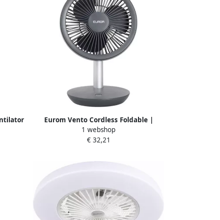
tilator
Eurom Vento Cordless Foldable |
1 webshop
Ventilator 384642
€ 32,21