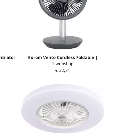
tilator
Eurom Vento Cordless Foldable |
1 webshop
Ventilator 384642
€ 32,21