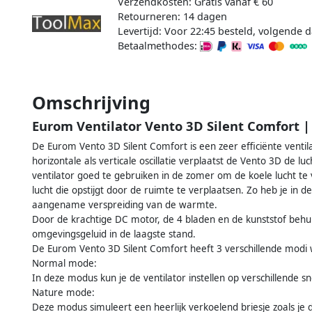
Verzendkosten: Gratis vanaf € 60
Retourneren: 14 dagen
Levertijd: Voor 22:45 besteld, volgende d
Betaalmethodes:
Omschrijving
Eurom Ventilator Vento 3D Silent Comfort 
De Eurom Vento 3D Silent Comfort is een zeer efficiënte venti
horizontale als verticale oscillatie verplaatst de Vento 3D de lu
ventilator goed te gebruiken in de zomer om de koele lucht t
lucht die opstijgt door de ruimte te verplaatsen. Zo heb je in d
aangename verspreiding van de warmte.
Door de krachtige DC motor, de 4 bladen en de kunststof behuizi
omgevingsgeluid in de laagste stand.
De Eurom Vento 3D Silent Comfort heeft 3 verschillende modi 
Normal mode:
In deze modus kun je de ventilator instellen op verschillende 
Nature mode:
Deze modus simuleert een heerlijk verkoelend briesje zoals je d