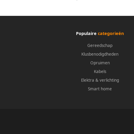
Populaire
categorieën
Gereedschap
Klusbenodigdheden
Opruimen
Kabels
Elektra & verlichting
Smart home