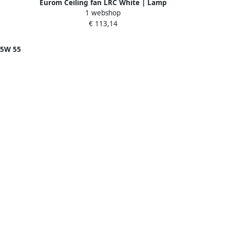
Eurom Ceiling fan LRC White | Lamp
1 webshop
en ventilator in 1 | ø 58 cm | 385281
€ 113,14
45W 55