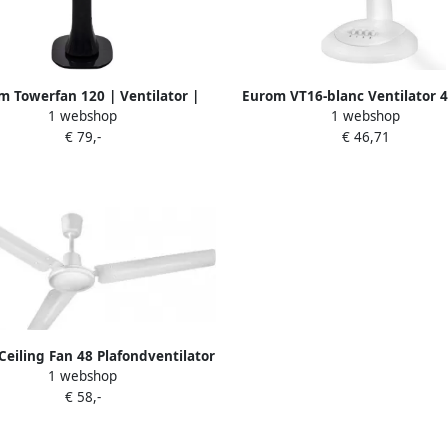
m Towerfan 120 | Ventilator |
Eurom VT16-blanc Ventilator 
1 webshop
1 webshop
Black 385861
5cm 385441
€ 79,-
€ 46,71
eiling Fan 48 Plafondventilator
1 webshop
65W 122cm 385250
€ 58,-