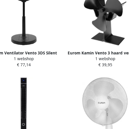
m Ventilator Vento 3DS Silent
Eurom Kamin Vento 3 haard ven
1 webshop
1 webshop
rt | Zwart | 76-94 CM 384932
| 365207
€ 77,14
€ 39,95