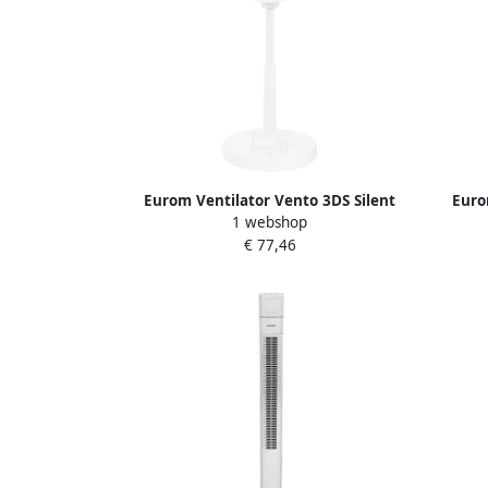
Eurom Ventilator Vento 3DS Silent
Euro
1 webshop
Comfort | Wit | 76-94 CM 384925
Comfo
€ 77,46