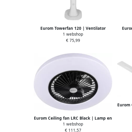
Eurom Towerfan 120 | Ventilator
Euro
1 webshop
385571
€ 75,99
Eurom C
Eurom Ceiling fan LRC Black | Lamp en
1 webshop
ventilator in 1 | ø 58 cm | 385298
€ 111,57