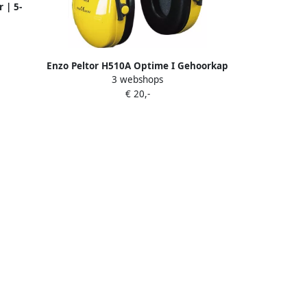
 | 5-
3873750
Enzo Peltor H510A Optime I Gehoorkap
3 webshops
Geel 31990010
€ 20,-