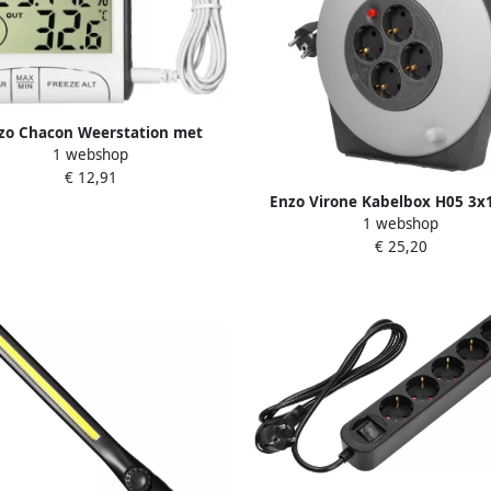
zo Chacon Weerstation met
1 webshop
loze buitensensor+barometer
€ 12,91
kleur 8150190
Enzo Virone Kabelbox H05 3
1 webshop
grijs zwart 10m 116721
€ 25,20