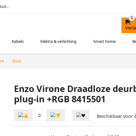
bod...
Kabels
Elektra & verlichting
Smart home
B
en
Enzo
Enzo Virone Draadloze deur
plug-in +RGB 8415501
0
Beschikbaar voor