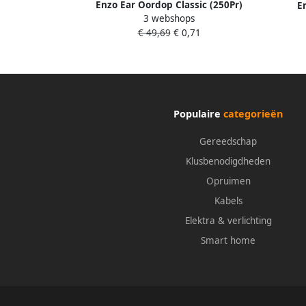
Enzo Ear Oordop Classic (250Pr)
E
3 webshops
Herbruikbaar Geel 31303000
G
€ 49,69
€ 0,71
Populaire
categorieën
Gereedschap
Klusbenodigdheden
Opruimen
Kabels
Elektra & verlichting
Smart home