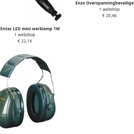
Enzo Overspanningbeveiliger
1 webshop
voudig | 1 5m| 2x USB zwart 
€ 20,46
 Entac LED mini werklamp 1W
1 webshop
COB blauw 5700230
€ 22,16