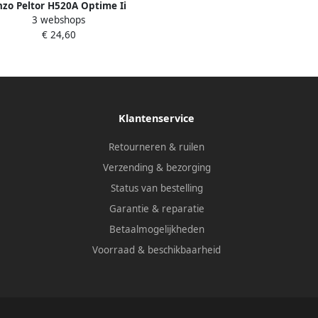
nzo Peltor H520A Optime Ii
3 webshops
ehoorkap Groen 31970010
€ 24,60
Klantenservice
Retourneren & ruilen
Verzending & bezorging
Status van bestelling
Garantie & reparatie
Betaalmogelijkheden
Voorraad & beschikbaarheid