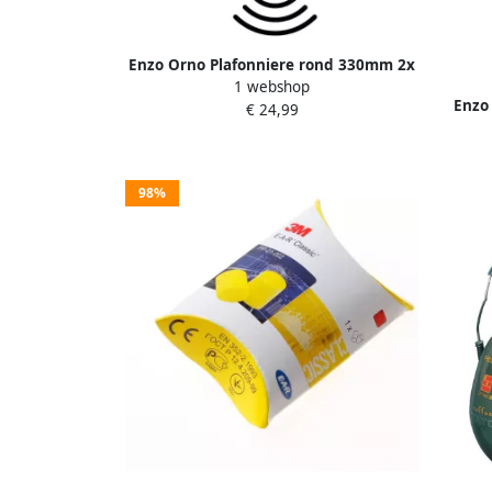
Enzo Orno Plafonniere rond 330mm 2x
1 webshop
E27 met bewegingssensor 5017812
Enzo
€ 24,99
98%