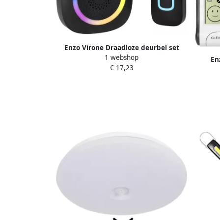
Enzo Virone Draadloze deurbel set
1 webshop
300m zwart +RGB 8415500
En
€ 17,23
draad