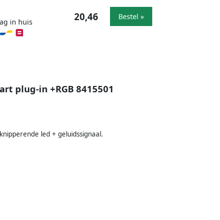
20,46
Bestel »
ag in huis
art plug-in +RGB 8415501
knipperende led + geluidssignaal.