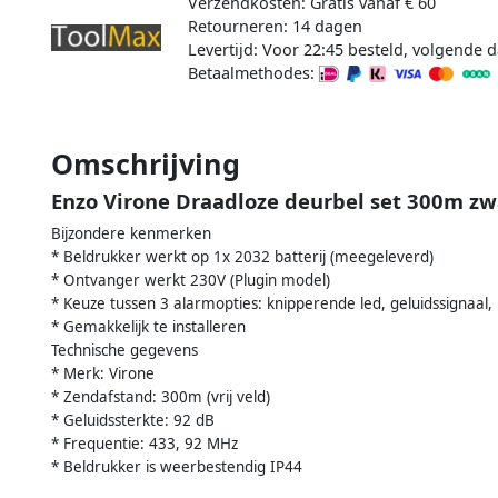
Verzendkosten: Gratis vanaf € 60
Retourneren: 14 dagen
Levertijd: Voor 22:45 besteld, volgende d
Betaalmethodes:
Omschrijving
Enzo Virone Draadloze deurbel set 300m zw
Bijzondere kenmerken
* Beldrukker werkt op 1x 2032 batterij (meegeleverd)
* Ontvanger werkt 230V (Plugin model)
* Keuze tussen 3 alarmopties: knipperende led, geluidssignaal, 
* Gemakkelijk te installeren
Technische gegevens
* Merk: Virone
* Zendafstand: 300m (vrij veld)
* Geluidssterkte: 92 dB
* Frequentie: 433, 92 MHz
* Beldrukker is weerbestendig IP44