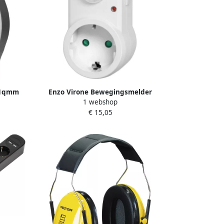
x1qmm
Enzo Virone Bewegingsmelder
1 webshop
1
stopcontactmodel wit 3900340
€ 15,05