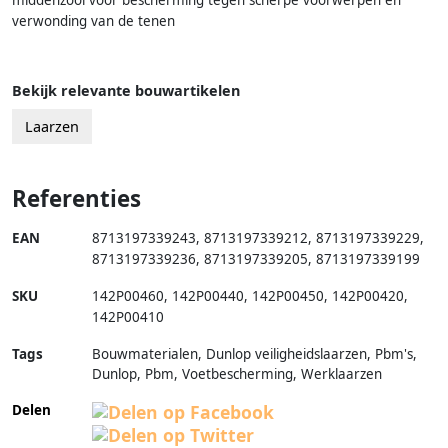
middenzool voor bescherming tegen scherpe voorwerpen en
verwonding van de tenen
Bekijk relevante bouwartikelen
Laarzen
Referenties
EAN
8713197339243
,
8713197339212
,
8713197339229
,
8713197339236
,
8713197339205
,
8713197339199
SKU
142P00460
,
142P00440
,
142P00450
,
142P00420
,
142P00410
Tags
Bouwmaterialen, Dunlop veiligheidslaarzen, Pbm's,
Dunlop, Pbm, Voetbescherming, Werklaarzen
Delen