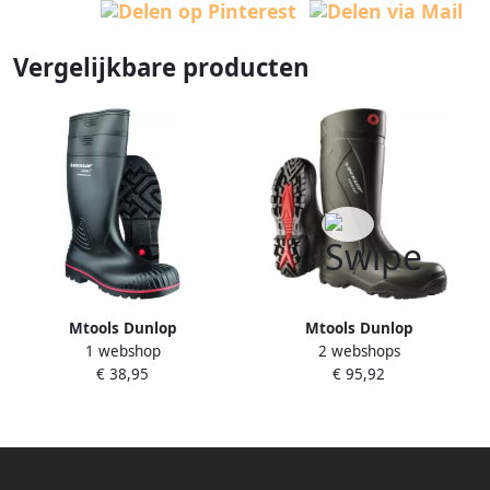
Vergelijkbare producten
Mtools Dunlop
Mtools Dunlop
1 webshop
2 webshops
Veiligheidslaars Acifort
Veiligheidsschoen Purofort
€ 38,95
€ 95,92
A442011 zwart stalen zool
Safety Plus C762941 zwart-
PVC nitril 44 W |
groen PU materiaal Dunlop
42 W |