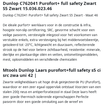
Dunlop C762041 Purofort+ full safety Zwart
S5 Zwart 15.036.023.46
Dunlop C762041 Purofort+ full safety Zwart S5 Zwart - Maat 46
De ideale purfort+ werklaars voor in de constructie & infra,
hoogste non-slip certificering, SRC, gevorme schacht voor een
veilige pasvorm, verstevigde inlegzool voor het voorkomen van
verstuikte enkels, extra versteviging bij het middenvoetsbeentje,
geïsoleerd tot -20°C, lichtgewicht en duurzaam, reflecterende
strook op de hiel voor betere zichtbaarheid, resistentie: minerale,
dierlijke en plantaardige oliën en vetten, ontsmettingsmiddelen,
mest, oplosmiddelen en verschillende chemicaliën
Mtools Dunlop Laars purofort+full safety s5 ci
src zwa uni 42 |
Zwarte veiligheidslaars uit hoge druk geinjecteerde PU (Purofort),
waardoor er een zeer egaal oppervlak ontstaat Voorzien van een
stalen 200J neus en antiperforatiezool in staal Deze laars heeft
zeer goede thermisch isolerende eigenschappen Perfecte
pasvorm door een goede omsluiting aan de wreef en