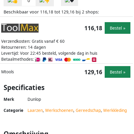
0
Beschikbaar voor
tot
bij
shops:
116,18
129,16
2
116,18
Bestel »
Verzendkosten: Gratis vanaf € 60
Retourneren: 14 dagen
Levertijd: Voor 22:45 besteld, volgende dag in huis
Betaalmethodes:
129,16
Bestel »
Mtools
Specificaties
Merk
Dunlop
Categorie
Laarzen
,
Werkschoenen
,
Gereedschap
,
Werkkleding
Omschrijving