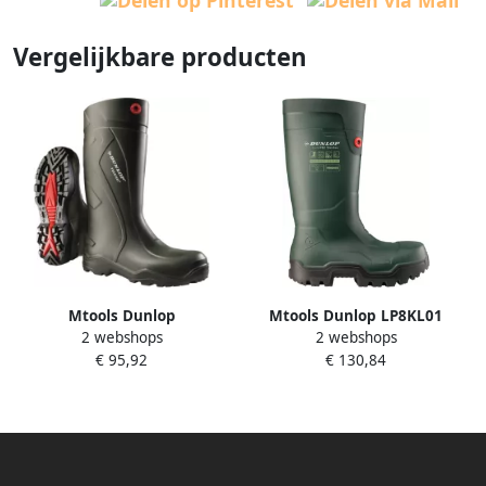
Vergelijkbare producten
Mtools Dunlop
Mtools Dunlop LP8KL01
2 webshops
2 webshops
Veiligheidsschoen Purofort
Fieldpro Thermo+ knielaars
€ 95,92
€ 130,84
Safety Plus C762941 zwart-
S5L groen 42 08 GROEN |
groen PU materiaal Dunlop
42 W |