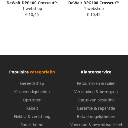
DeWalt DPG100 Crosscut™
DeWalt DPG100 Crosscut™
1 webshop
1 webshop
Veiligheidsbril | Helder Glas
Veiligheidsbril | Donker Glas
€ 10,45
€ 10,45
DPG100-1DEU
DPG100-2DEU
Populaire
categorieën
Klantenservice
Gereedschap
Retourneren & ruilen
Klusbenodigdheden
Verzending & bezorging
Opruimen
Status van bestelling
Kabels
Garantie & reparatie
Elektra & verlichting
Betaalmogelijkheden
Smart home
Voorraad & beschikbaarheid