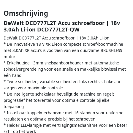
Omschrijving
DeWalt DCD777L2T Accu schroefboor | 18v
3.0Ah Li-ion DCD777L2T-QW
DeWalt DCD777L2T Accu schroefboor | 18v 3.0Ah Li-ion
* De innovatieve 18 V XR Li-Ion compacte schroef/boormachine
met 3.0Ah XR accu's is voorzien van een duurzame BRUSHLESS
motor
* Enkelhulzige 13mm snelspanboorhouder met automatische
spindelvergrendeling voor een snelle en makkelijke bitwissel met
één hand
* Twee snelheden, variable snelheid en links-rechts schakelaar
zorgen voor maximale controle
* De intelligente schakelaar beveiligt de machine en regelt
progressief het toerental voor optimale controle bij elke
toepassing
* Instelbaar koppelmechanisme met 16 standen voor uniforme
resultaten en optimale precisie bij het schroeven
* Helder LED-lampje met vertragingsmechanisme voor een beter
zicht op het werk