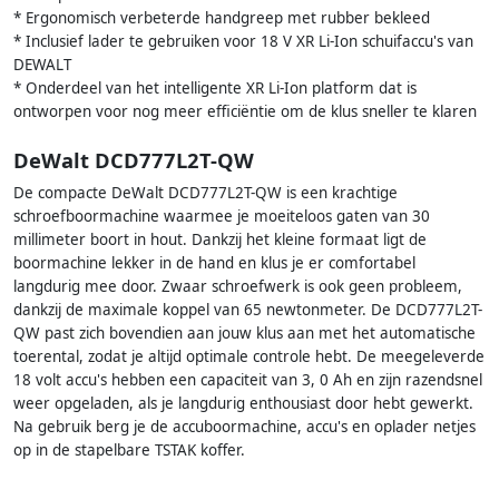
* Ergonomisch verbeterde handgreep met rubber bekleed
* Inclusief lader te gebruiken voor 18 V XR Li-Ion schuifaccu's van
DEWALT
* Onderdeel van het intelligente XR Li-Ion platform dat is
ontworpen voor nog meer efficiëntie om de klus sneller te klaren
DeWalt DCD777L2T-QW
De compacte DeWalt DCD777L2T-QW is een krachtige
schroefboormachine waarmee je moeiteloos gaten van 30
millimeter boort in hout. Dankzij het kleine formaat ligt de
boormachine lekker in de hand en klus je er comfortabel
langdurig mee door. Zwaar schroefwerk is ook geen probleem,
dankzij de maximale koppel van 65 newtonmeter. De DCD777L2T-
QW past zich bovendien aan jouw klus aan met het automatische
toerental, zodat je altijd optimale controle hebt. De meegeleverde
18 volt accu's hebben een capaciteit van 3, 0 Ah en zijn razendsnel
weer opgeladen, als je langdurig enthousiast door hebt gewerkt.
Na gebruik berg je de accuboormachine, accu's en oplader netjes
op in de stapelbare TSTAK koffer.