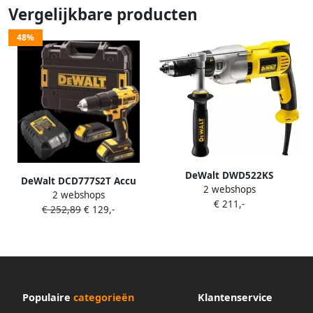
Vergelijkbare producten
48%
DeWalt DWD522KS
DeWalt DCD777S2T Accu
2 webshops
Klopboormachine | 950w
2 webshops
schroefboor | 18v 1.5Ah Li-
€ 211,-
DWD522KS-QS
€ 252,89
€ 129,-
ion DCD777S2T-QW
Populaire
categorieën
Klantenservice