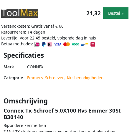
21,32
Bestel »
Verzendkosten: Gratis vanaf € 60
Retourneren: 14 dagen
Levertijd: Voor 22:45 besteld, volgende dag in huis
Betaalmethodes:
Specificaties
Merk
CONNEX
Categorie
Emmers
,
Schroeven
,
Klusbenodigdheden
Omschrijving
Connex Tx-Schroef 5.0X100 Rvs Emmer 30St
B30140
Bijzondere kenmerken
* Met TX sterkopaandrijving, verzonken kop, met glijcoating,