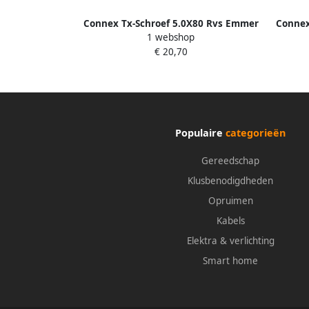
Connex Tx-Schroef 5.0X80 Rvs Emmer
Connex
1 webshop
45St B30139
€ 20,70
Populaire
categorieën
Gereedschap
Klusbenodigdheden
Opruimen
Kabels
Elektra & verlichting
Smart home