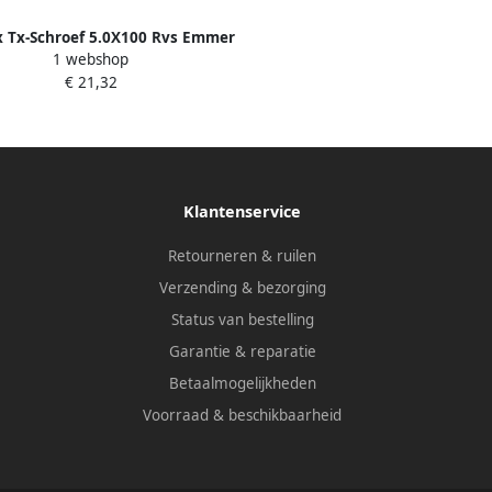
 Tx-Schroef 5.0X100 Rvs Emmer
1 webshop
30St B30140
€ 21,32
Klantenservice
Retourneren & ruilen
Verzending & bezorging
Status van bestelling
Garantie & reparatie
Betaalmogelijkheden
Voorraad & beschikbaarheid