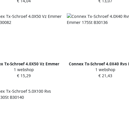
€ 14,04
€ 13,07
x Tx-Schroef 4.0X50 Vz Emmer
Connex Tx-Schroef 4.0X40 Rvs
1 webshop
1 webshop
425St B30082
175St B30136
€ 15,29
€ 21,43