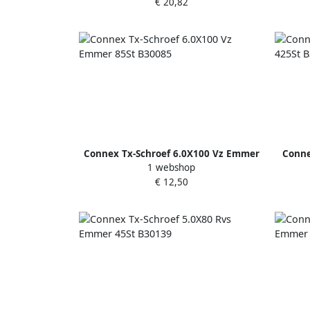
€ 20,82
Connex Tx-Schroef 6.0X100 Vz Emmer
Conne
1 webshop
85St B30085
€ 12,50