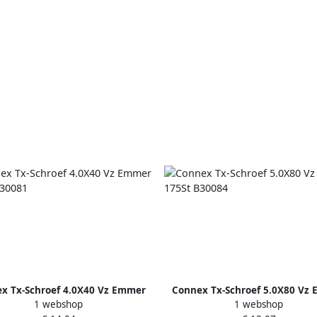
x Tx-Schroef 4.0X40 Vz Emmer
Connex Tx-Schroef 5.0X80 Vz
1 webshop
1 webshop
500St B30081
175St B30084