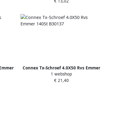
€ 13,02
 Emmer
Connex Tx-Schroef 4.0X50 Rvs Emmer
1 webshop
140St B30137
€ 21,40