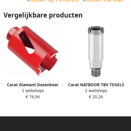
Vergelijkbare producten
Carat Diamant Dozenboor
Carat NATBOOR TBV TEGELS
2 webshops
2 webshops
42X60Xm16 HDND042604
NATUURSTEEN Ø10x1 2"G
€ 76,94
€ 20,26
ETC CLASSIC ETC0100000