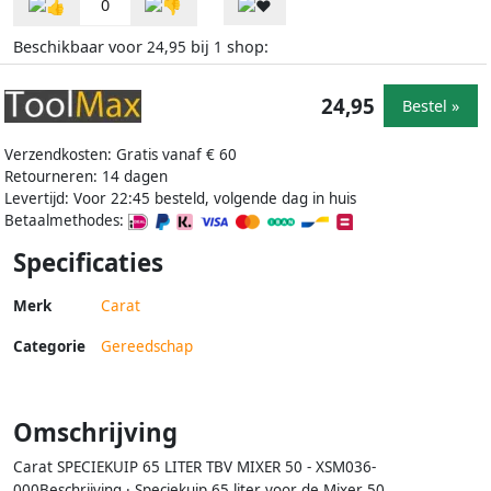
0
Beschikbaar voor
bij
shop:
24,95
1
24,95
Bestel »
Verzendkosten: Gratis vanaf € 60
Retourneren: 14 dagen
Levertijd: Voor 22:45 besteld, volgende dag in huis
Betaalmethodes:
Specificaties
Merk
Carat
Categorie
Gereedschap
Omschrijving
Carat SPECIEKUIP 65 LITER TBV MIXER 50 - XSM036-
000Beschrijving · Speciekuip 65 liter voor de Mixer 50