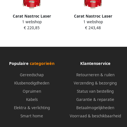
Carat Nastroc Laser
Carat Nastroc Laser
1 webshop
1 webshop
Droogboor 142X300Xm30
Droogboor 162X300Xm30
€ 220,85
€ 243,48
HDN1423005
HDN1623005
Populaire
categorieën
Klantenservice
Gereedschap
Retourneren & ruilen
Klusbenodigdheden
Verzending & bezorging
Opruimen
Status van bestelling
Kabels
Garantie & reparatie
Elektra & verlichting
Betaalmogelijkheden
Smart home
Voorraad & beschikbaarheid