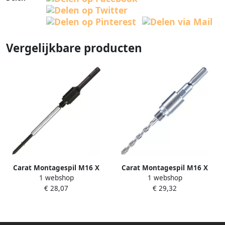
Vergelijkbare producten
Carat Montagespil M16 X
Carat Montagespil M16 X
1 webshop
1 webshop
Zeskant Voor Droogboren
Zeskant Incl Centreerb. Met
€ 28,07
€ 29,32
L.150 Mm HDC2010000
Snelwisselsysteem
HD01010000