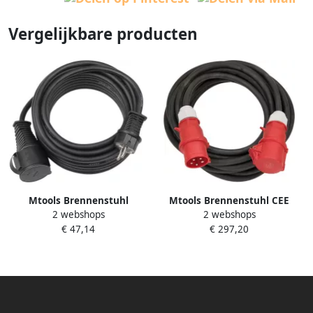
Vergelijkbare producten
Mtools Brennenstuhl
Mtools Brennenstuhl CEE
2 webshops
2 webshops
Verlengsnoer voor
verlengsnoer IP44 25m zwart
€ 47,14
€ 297,20
bouwplaatsen IP44 25m
H07RN-F 5G6 0 5-polig |
H07RN-F 3G1 5 zwart |