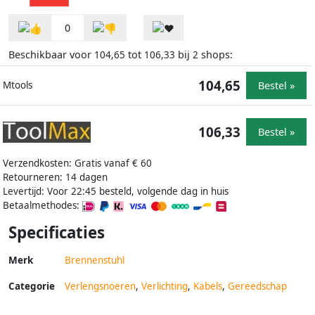
0
Beschikbaar voor
tot
bij
shops:
104,65
106,33
2
104,65
Bestel »
Mtools
106,33
Bestel »
Verzendkosten: Gratis vanaf € 60
Retourneren: 14 dagen
Levertijd: Voor 22:45 besteld, volgende dag in huis
Betaalmethodes:
Specificaties
Merk
Brennenstuhl
Categorie
Verlengsnoeren
,
Verlichting
,
Kabels
,
Gereedschap