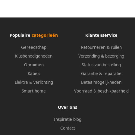
1167650110
H07RN-F 3G2 5 zwart |
Populaire
categorieën
Klantenservice
Gereedschap
Retourneren & ruilen
Klusbenodigdheden
Verzending & bezorging
Opruimen
Status van bestelling
Kabels
Garantie & reparatie
Elektra & verlichting
Betaalmogelijkheden
Smart home
Voorraad & beschikbaarheid
Over ons
Inspiratie blog
Contact