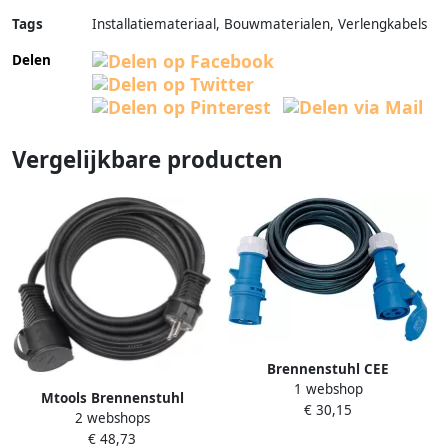
Tags
Installatiemateriaal, Bouwmaterialen, Verlengkabels
Delen
Vergelijkbare producten
Brennenstuhl CEE
1 webshop
verlengsnoer 230V IP44 10m
Mtools Brennenstuhl
€ 30,15
H07RN-F 3G1 5 CEE 230V 16A
2 webshops
Verlengsnoer voor
stekker en koppeling| per 2
€ 48,73
bouwplaatsen IP44 10m