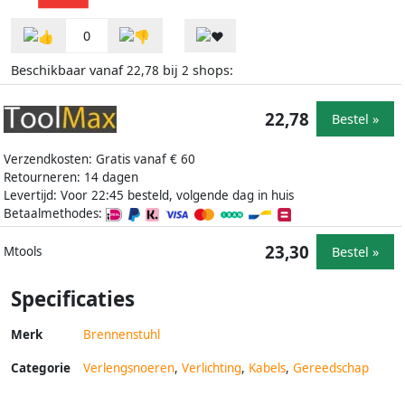
0
Beschikbaar vanaf
bij
shops:
22,78
2
22,78
Bestel »
Verzendkosten: Gratis vanaf € 60
Retourneren: 14 dagen
Levertijd: Voor 22:45 besteld, volgende dag in huis
Betaalmethodes:
23,30
Bestel »
Mtools
Specificaties
Merk
Brennenstuhl
Categorie
Verlengsnoeren
,
Verlichting
,
Kabels
,
Gereedschap