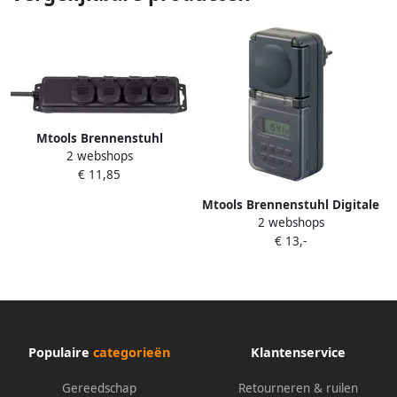
Mtools Brennenstuhl
2 webshops
Stopcontactverdeler IP44 4-
€ 11,85
voudig zwart 2m H07RN-F
3G1 5 |
Mtools Brennenstuhl Digitale
2 webshops
weekschakelklok IP44 in
€ 13,-
kleurrijke display-doos. |
Populaire
categorieën
Klantenservice
Gereedschap
Retourneren & ruilen