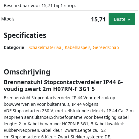
Beschikbaar voor
bij
shop:
15,71
1
15,71
Bestel »
Mtools
Specificaties
Categorie
Schakelmateriaal
,
Kabelhaspels
,
Gereedschap
Omschrijving
Brennenstuhl Stopcontactverdeler IP44 6-
voudig zwart 2m H07RN-F 3G1 5
Brennenstuhl Stopcontactverdeler IP 44.Voor gebruik op
bouwwerven en voor buitenshuis, IP 44 volgens
VDE.Stopcontacten 230 V, met zelfsluitende deksels, IP 44.Ca. 2 m
neopreen aansluitsnoer.Schroefopname voor bevestiging.Kabel
lengte: 2 m.Kabel benaming: H07RN-F 3G1, 5.Kabel kwaliteit:
Rubber-Neopreen.Kabel kleur: Zwart.Lengte ca.: 52
cm.Stopcontacten: 6.Kleur: Zwart.Stekkersysteem: DE.