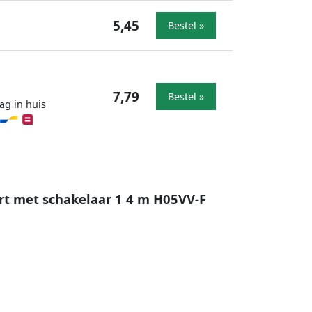
5,45
Bestel »
7,79
Bestel »
ag in huis
rt met schakelaar 1 4 m H05VV-F