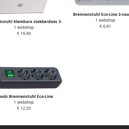
Brennenstuhl Eco-Line 3-vo
1 webshop
zilveren stekkerdoos met schak
nstuhl Klembare stekkerdoos 3-
€ 6,61
1152340015
1 webshop
dig 3m | H05VV-F 3G1 5 wit
€ 19,90
antraciet 1150070
ools Brennenstuhl Eco-Line
1 webshop
rdoos met schakelaar 3-voudig
€ 12,55
zwart 5m H05VV-F 3G1 5 |