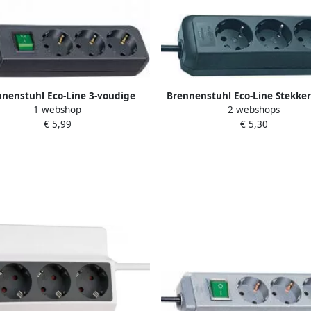
nenstuhl Eco-Line 3-voudige
Brennenstuhl Eco-Line Stekke
1 webshop
2 webshops
 stekkerdoos met schakelaar |
voudig zwart 1 5m H05VV-F 
€ 5,99
€ 5,30
1152300015
1158620015