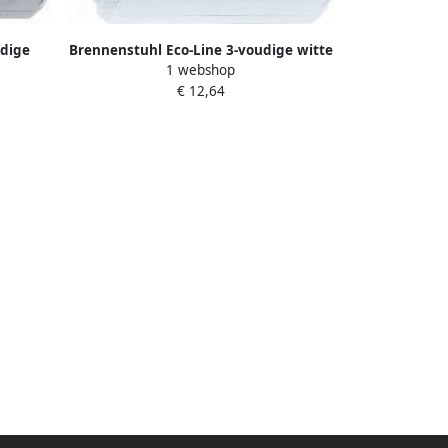
udige
Brennenstuhl Eco-Line 3-voudige witte
1 webshop
elaar |
stekkerdoos met schakelaar | 1152920
€ 12,64