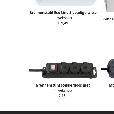
Brennenstuhl Eco-Line 3-voudige witte
1 webshop
stekkerdoos met schakelaar |
Brenne
€ 9,49
1152320400
vou
Brennenstuhl Stekkerdoos met
Mt
1 webshop
schakelaar IP44 3-voudig zwart 2m
stekke
€ 13,-
H07RN-F 3G1 5 1159950013