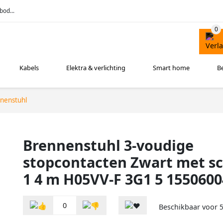
bod...
Kabels
Elektra & verlichting
Smart home
B
nenstuhl
Brennenstuhl 3-voudige
stopcontacten Zwart met s
1 4 m H05VV-F 3G1 5 155060
0
Beschikbaar voor
5