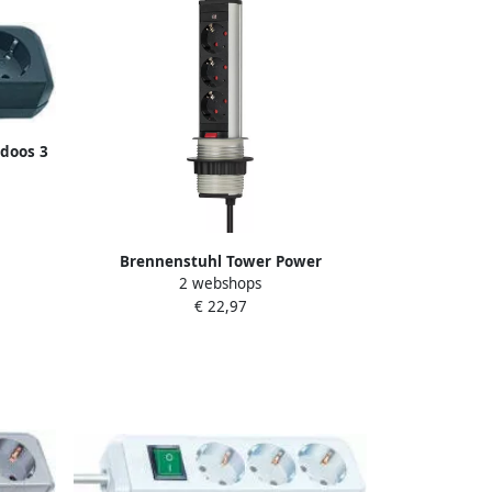
rdoos 3
3G1 5
Brennenstuhl Tower Power
2 webshops
stekkerdoos 3-fach 2m H05VV-F 3G1 5
€ 22,97
1396200003