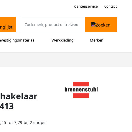
Klantenservice
Contact
evestigingsmateriaal
Werkkleding
Merken
chakelaar
0413
tot
bij
shops:
,45
7,79
2