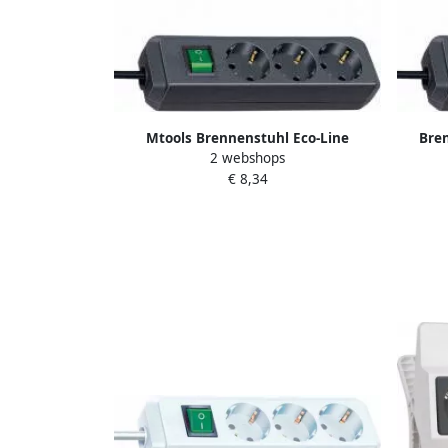
Mtools Brennenstuhl Eco-Line
Bren
2 webshops
stekkerdoos met schakelaar 3-voudig
zwarte
€ 8,34
zwart 3m H05VV-F 3G1 5 |