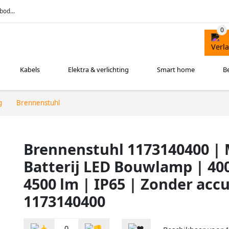
bod...
Kabels
Elektra & verlichting
Smart home
B
g
Brennenstuhl
Brennenstuhl 1173140400 | 
Batterij LED Bouwlamp | 40
4500 lm | IP65 | Zonder acc
1173140400
0