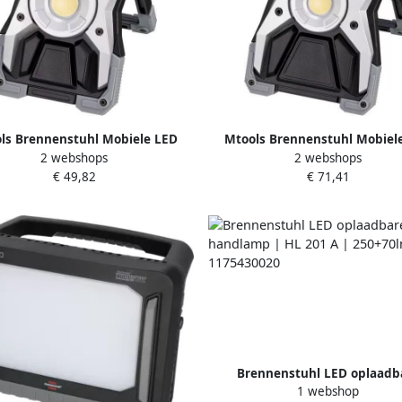
ls Brennenstuhl Mobiele LED
Mtools Brennenstuhl Mobiel
2 webshops
2 webshops
rijgevoede schijnwerper RUFUS
batterijgevoede schijnwerper
€ 49,82
€ 71,41
1500 MA 1500lm IP65 |
3000 MA 3000lm IP65 |
Brennenstuhl LED oplaadb
1 webshop
handlamp | HL 201 A | 250+