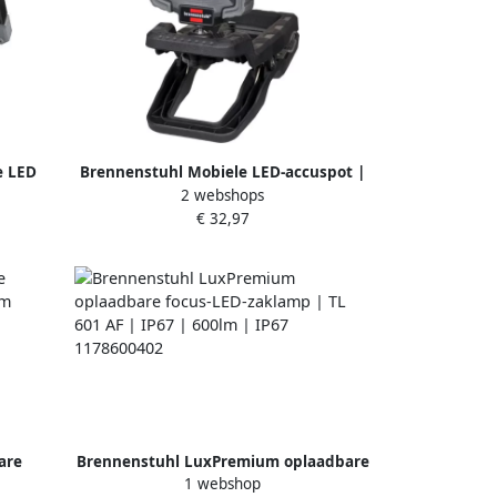
e LED
Brennenstuhl Mobiele LED-accuspot |
2 webshops
 RUFUS
CL 1050 | MA Clip | 950lm | IP65
€ 32,97
1173070010
are
Brennenstuhl LuxPremium oplaadbare
1 webshop
70lm
focus-LED-zaklamp | TL 601 AF | IP67 |