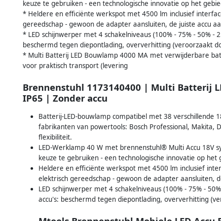
keuze te gebruiken - een technologische innovatie op het gebie
* Heldere en efficiënte werkspot met 4500 lm inclusief interfa
gereedschap - gewoon de adapter aansluiten, de juiste accu aa
* LED schijnwerper met 4 schakelniveaus (100% - 75% - 50% - 2
beschermd tegen diepontlading, oververhitting (veroorzaakt d
* Multi Batterij LED Bouwlamp 4000 MA met verwijderbare batte
voor praktisch transport (levering
Brennenstuhl 1173140400 | Multi Batterij 
IP65 | Zonder accu
Batterij-LED-bouwlamp compatibel met 38 verschillende 18V
fabrikanten van powertools: Bosch Professional, Makita,
flexibiliteit.
LED-Werklamp 40 W met brennenstuhl® Multi Accu 18V s
keuze te gebruiken - een technologische innovatie op het 
Heldere en efficiënte werkspot met 4500 lm inclusief int
elektrisch gereedschap - gewoon de adapter aansluiten, de
LED schijnwerper met 4 schakelniveaus (100% - 75% - 50%
accu's: beschermd tegen diepontlading, oververhitting (v
Mtools Brennenstuhl Mobiele LED Accu