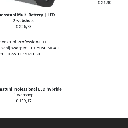
€ 21,90
1175430020
enstuhl Multi Battery | LED |
2 webshops
ouwlamp | 10050 MA | 12500lm
€ 226,73
54 | 5m RN kabel | Excl. accu
1173700001
stuhl Professional LED hybride
1 webshop
werper | CL 5050 MBAH | 6800lm
€ 139,17
| IP65 1173070030