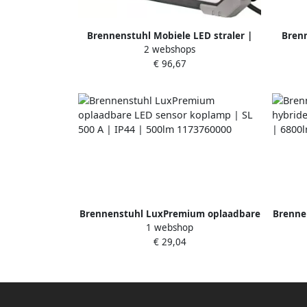
Brennenstuhl Mobiele LED straler |
Brenn
2 webshops
DINORA 5050 | IP65 | 5m | H07RN-F |
Accu B
€ 96,67
2x1 0 | 5000lm 1171580001
| IP
Brennenstuhl LuxPremium oplaadbare
Brennen
1 webshop
LED sensor koplamp | SL 500 A | IP44 |
schijn
€ 29,04
500lm 1173760000