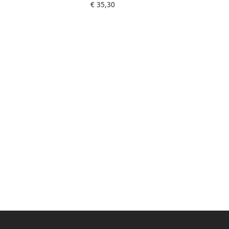
€ 35,30
600lm | IP67 1178600402