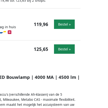
tot
bij
shops:
119,96
125,65
2
119,96
Bestel »
ag in huis
125,65
Bestel »
LED Bouwlamp | 4000 MA | 4500 lm |
cu's (verschillende Ah-klassen) van de 5
, Milwaukee, Metabo CAS - maximale flexibiliteit.
eem maakt het mogelijk het accusysteem van uw