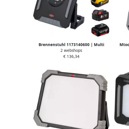
Brennenstuhl 1173140600 | Multi
Mtoo
2 webshops
Batterij LED Bouwlamp | Hybride |
batte
€ 136,34
6050 MH | 6200 lm | IP65 | Zonder
accu 1173140600