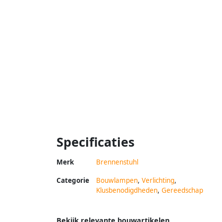
Specificaties
Merk
Brennenstuhl
Categorie
Bouwlampen
,
Verlichting
,
Klusbenodigdheden
,
Gereedschap
Bekijk relevante bouwartikelen