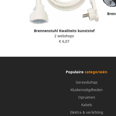
Bren
verle
H05
Brennenstuhl Kwaliteits kunststof
2 webshops
verlengsnoer met platte stekker 2m
€ 6,07
H05VV-F3G1 5 wit 1168980220
Populaire
categorieën
Gereedschap
Klusbenodigdheden
Opruimen
Kabels
Elektra & verlichting