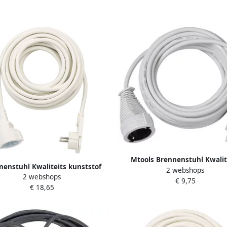
Mtools Brennenstuhl Kwalit
nenstuhl Kwaliteits kunststof
2 webshops
kunststof verlengsnoer 5m wit
2 webshops
gsnoer met platte stekker 10m
€ 9,75
F 3G1 5 |
€ 18,65
5VV-F3G1 5 wit 1168980210