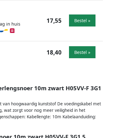
17,55
Bestel »
ag in huis
18,40
Bestel »
verlengsnoer 10m zwart H05VV-F 3G1
t van hoogwaardig kunststof De voedingskabel met
, wat zorgt voor nog meer veiligheid in het
genschappen: Kabellengte: 10m Kabelaanduiding:
snoer 10m zwart H05VV-F 3G1 5