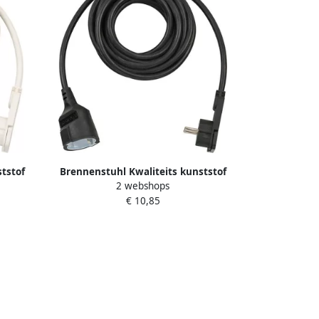
tstof
Brennenstuhl Kwaliteits kunststof
2 webshops
ker 5m
verlengsnoer met platte stekker 5m
€ 10,85
250
H05VV-F3G1 5 zwart 1168980050