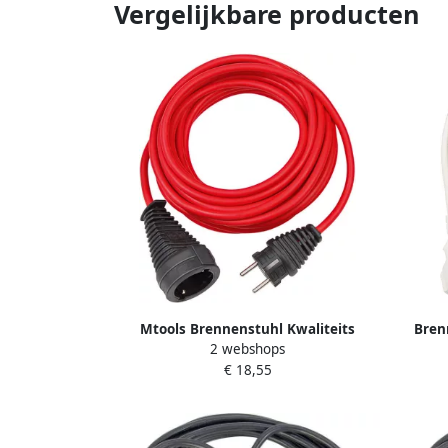
Vergelijkbare producten
Mtools Brennenstuhl Kwaliteits
Bren
2 webshops
kunststof verlengsnoer 10m rood
verlen
€ 18,55
H05VV-F 3G1 5 |
H0