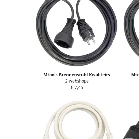
Mtools Brennenstuhl Kwaliteits
Mto
2 webshops
kunststof verlengsnoer 3m zwart
kuns
€ 7,45
H05VV-F 3G1 5 |