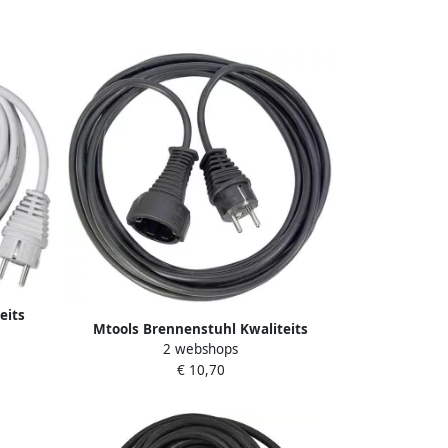
eits
Mtools Brennenstuhl Kwaliteits
 H05VV-
2 webshops
kunststof verlengsnoer 5m zwart
€ 10,70
H05VV-F 3G1 5 |