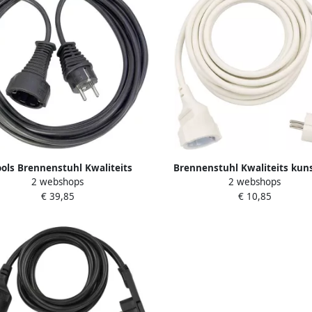
ols Brennenstuhl Kwaliteits
Brennenstuhl Kwaliteits kuns
2 webshops
2 webshops
tstof verlengsnoer 25m zwart
verlengsnoer met platte stek
€ 39,85
€ 10,85
H05VV-F 3G1 5 |
H05VV-F3G1 5 wit 1168980