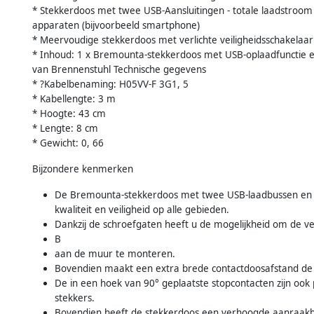
* Stekkerdoos met twee USB-Aansluitingen - totale laadstroom
apparaten (bijvoorbeeld smartphone)
* Meervoudige stekkerdoos met verlichte veiligheidsschakelaar 
* Inhoud: 1 x Bremounta-stekkerdoos met USB-oplaadfunctie en 
van Brennenstuhl Technische gegevens
* ?Kabelbenaming: H05VV-F 3G1, 5
* Kabellengte: 3 m
* Hoogte: 43 cm
* Lengte: 8 cm
* Gewicht: 0, 66
Bijzondere kenmerken
De Bremounta-stekkerdoos met twee USB-laadbussen en e
kwaliteit en veiligheid op alle gebieden.
Dankzij de schroefgaten heeft u de mogelijkheid om de ver
B
aan de muur te monteren.
Bovendien maakt een extra brede contactdoosafstand de 
De in een hoek van 90° geplaatste stopcontacten zijn ook 
stekkers.
Bovendien heeft de stekkerdoos een verhoogde aanraakbev