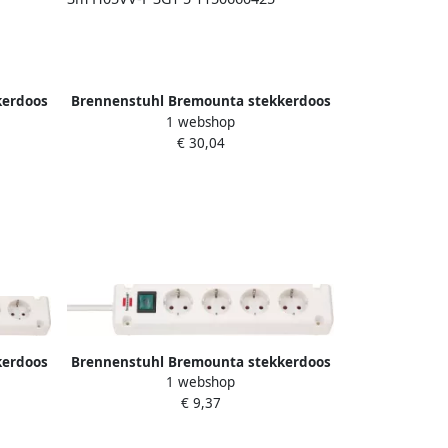
kerdoos
Brennenstuhl Bremounta stekkerdoos
1 webshop
 | 5-
met 2 USB C-laadcontactdozen | 5-
€ 30,04
 3G1 5
voudig | Wit | 3m H05VV-F 3G1 5
1150660425
kerdoos
Brennenstuhl Bremounta stekkerdoos
1 webshop
G1 5
4-voudig wit 1 5m H05VV-F 3G1 5
€ 9,37
1150650124