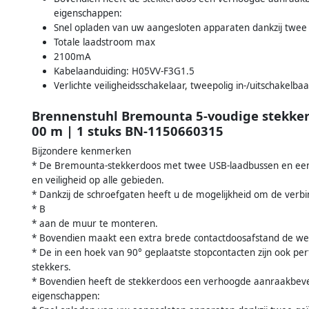
eigenschappen:
Snel opladen van uw aangesloten apparaten dankzij twee
Totale laadstroom max
2100mA
Kabelaanduiding: H05VV-F3G1.5
Verlichte veiligheidsschakelaar, tweepolig in-/uitschakelbaa
Brennenstuhl Bremounta 5-voudige stekker
00 m | 1 stuks BN-1150660315
Bijzondere kenmerken
* De Bremounta-stekkerdoos met twee USB-laadbussen en een k
en veiligheid op alle gebieden.
* Dankzij de schroefgaten heeft u de mogelijkheid om de verbin
* B
* aan de muur te monteren.
* Bovendien maakt een extra brede contactdoosafstand de wer
* De in een hoek van 90° geplaatste stopcontacten zijn ook per
stekkers.
* Bovendien heeft de stekkerdoos een verhoogde aanraakbeveil
eigenschappen: