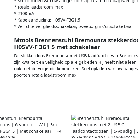
* Snel opladen van uw aangesloten apparaten dankzij twee g
* Totale laadstroom max
* 2100mA
* Kabelaanduiding: H05VV-F3G1.5
* Verlichte veiligheidsschakelaar, tweepolig in-/uitschakelbaar
Mtools Brennenstuhl Bremounta stekkerdo
H05VV-F 3G1 5 met schakelaar |
De stekkerdoos Bremounta met USB-laadfunctie van Brennenstu
zijn kwaliteit en veiligheid op alle gebieden Hij heeft niet al
ook met de volgende kenmerken: Snel opladen van uw aangesl
poorten Totale laadstroom max.