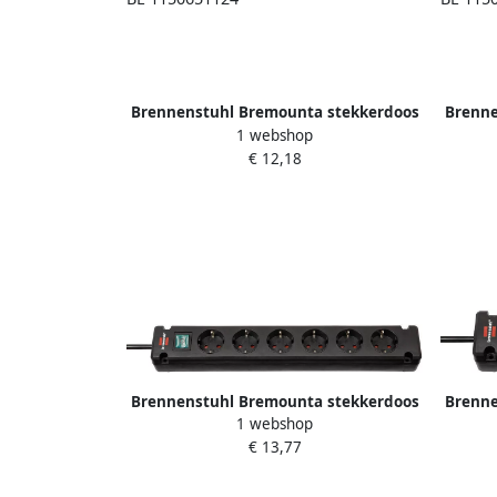
Brennenstuhl Bremounta stekkerdoos
Brenne
1 webshop
| 4-voudig | Wit | 1 5m H05VV-F 3G1 5
| 6-vo
€ 12,18
| Met schakelaar | FR BE 1150651124
Met s
Brennenstuhl Bremounta stekkerdoos
Brenne
1 webshop
6-voudig zwart 3m H05VV-F 3G1 5| per
4-vou
€ 13,77
4 1150650316