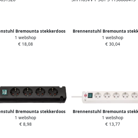
nstuhl Bremounta stekkerdoos
Brennenstuhl Bremounta stek
1 webshop
1 webshop
udig | Wit | 3m H05VV-F 3G1 5 |
met 2 USB C-laadcontactdozen
€ 18,08
€ 30,04
chakelaar | FR BE 1150651326
voudig | Zwart | 3m H05VV-F
1150660415
nstuhl Bremounta stekkerdoos
Brennenstuhl Bremounta stek
1 webshop
1 webshop
dig zwart 1 5m H05VV-F 3G1 5|
6-voudig wit 3m H05VV-F 3
€ 8,98
€ 13,77
per 4 1150650114
1150650326