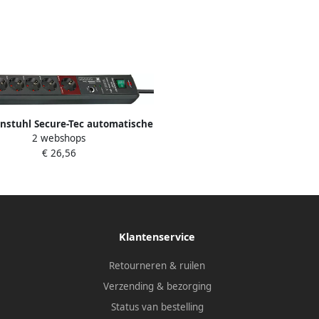
nstuhl Secure-Tec automatische
2 webshops
rdoos 19.500A 3m H05VV-F 3G1 5
€ 26,56
1159490966
Klantenservice
Retourneren & ruilen
Verzending & bezorging
Status van bestelling