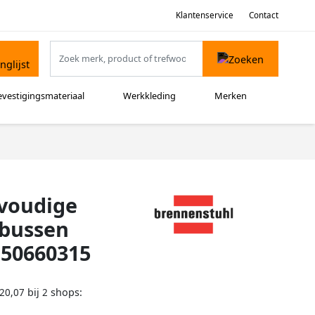
Klantenservice
Contact
evestigingsmateriaal
Werkkleding
Merken
voudige
dbussen
150660315
bij
shops:
20,07
2