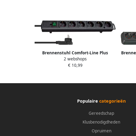
Brennenstuhl Comfort-Line Plus
Brenne
2 webshops
stekkerdoos met platte stekker 6-
stekke
€ 10,99
voudig zwart 2m H05VV-F 3G1 5
1153300100
Populaire
categorieën
Gereedschap
Klusbenodigdheden
Opruimen