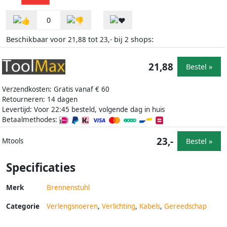
0
Beschikbaar voor
tot
bij
shops:
21,88
23,-
2
21,88
Bestel »
Verzendkosten: Gratis vanaf € 60
Retourneren: 14 dagen
Levertijd: Voor 22:45 besteld, volgende dag in huis
Betaalmethodes:
23,-
Bestel »
Mtools
Specificaties
Merk
Brennenstuhl
Categorie
Verlengsnoeren
,
Verlichting
,
Kabels
,
Gereedschap