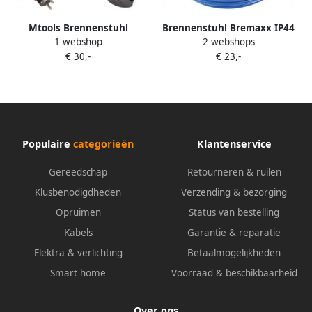
Mtools Brennenstuhl
Brennenstuhl Bremaxx IP44
1 webshop
2 webshops
BREMAXX IP44 verlengsnoer
verlengsnoer 10m blauw AT-
€ 30,-
€ 23,-
10m oranje AT-N07V3V3-F
N05V3V3-F 3G1 5 | 1169810
3G1 5 |
Populaire
categorieën
Klantenservice
Gereedschap
Retourneren & ruilen
Klusbenodigdheden
Verzending & bezorging
Opruimen
Status van bestelling
Kabels
Garantie & reparatie
Elektra & verlichting
Betaalmogelijkheden
Smart home
Voorraad & beschikbaarheid
Over ons