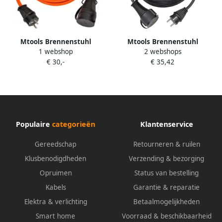
Mtools Brennenstuhl
Mtools Brennenstuhl
1 webshop
2 webshops
BREMAXX IP44 verlengsnoer
BREMAXX IP44 verlengsnoer
€ 30,-
€ 35,42
10m oranje AT-N07V3V3-F
15m zwart AT-N05V3V3-F 3G1
3G1 5 |
5 |
Populaire
categorieën
Klantenservice
Gereedschap
Retourneren & ruilen
Klusbenodigdheden
Verzending & bezorging
Opruimen
Status van bestelling
Kabels
Garantie & reparatie
Elektra & verlichting
Betaalmogelijkheden
Smart home
Voorraad & beschikbaarheid