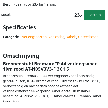
Beschikbaar voor
bij
shop:
23,-
1
23,-
Bestel »
Mtools
Specificaties
Categorie
Verlengsnoeren
,
Verlichting
,
Kabels
,
Gereedschap
Omschrijving
Brennenstuhl Bremaxx IP 44 verlengsnoer
10m rood AT-N05V3V3-F 3G1 5
Brennenstuhl Bremaxx IP 44 verlengsnoer.Voor kortstondig
gebruik buiten, IP 44.Bremaxx-kabel - uiterst flexibel tot -35° C,
oliebestendig en mechanisch hoogbelastbaar.Met
veiligheidsstekker en koppeling.Kabel lengte: 10 m.Kabel
benaming: AT-N05V3V3-F 3G1, 5.Kabel kwaliteit: Bremaxx.Kabel
kleur: Rood.