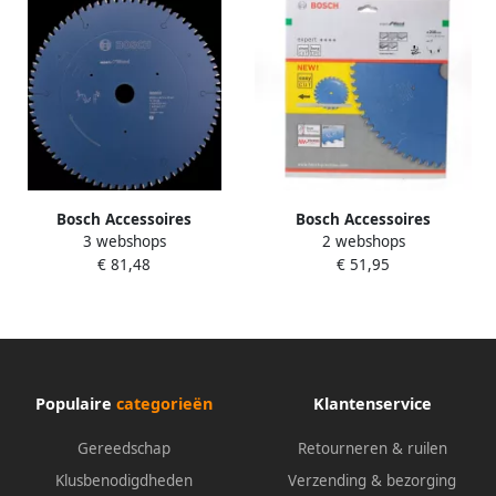
Bosch Accessoires
Bosch Accessoires
3 webshops
2 webshops
Cirkelzaagblad expert for
Cirkelzaagblad expert for
€ 81,48
€ 51,95
Wood 305x30x2.4 1.8x72 T
Wood 210x30x2.4 1.8x48 T
2608642531
2608642496
Populaire
categorieën
Klantenservice
Gereedschap
Retourneren & ruilen
Klusbenodigdheden
Verzending & bezorging