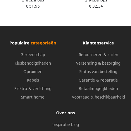
2 webshops
2 webshops
Cirkelzaagblad expert for
Cirkelzaagblad expert for
€ 51,95
€ 32,34
Wood 210x30x2.4 1.8x48 T
Wood 130x20x2.4 1.6x24 T
2608642496
2608644006
Populaire
categorieën
Klantenservice
Gereedschap
Retourneren & ruilen
Klusbenodigdheden
Verzending & bezorging
Opruimen
Status van bestelling
Kabels
Garantie & reparatie
Elektra & verlichting
Betaalmogelijkheden
Smart home
Voorraad & beschikbaarheid
Over ons
Inspiratie blog