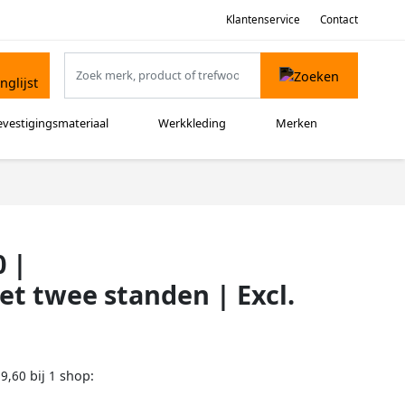
Klantenservice
Contact
evestigingsmateriaal
Werkkleding
Merken
0 |
t twee standen | Excl.
bij
shop:
59,60
1