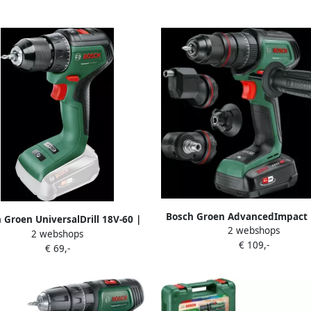
Bosch Groen AdvancedImpact 
 Groen UniversalDrill 18V-60 |
2 webshops
QuickSnap | Accu Klopboormac
2 webshops
schroefboormachine met twee
€ 109,-
Zonder accu en lader | In 
€ 69,-
anden | Excl. Accu en Lader
06039E2100
06039D7000