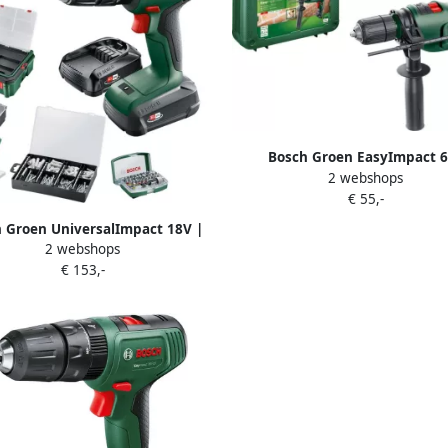
Bosch Groen EasyImpact 
2 webshops
Klopboormachine | 600 W | In 
€ 55,-
0603133000
 Groen UniversalImpact 18V |
2 webshops
lopboorschroevendraaier | 1.5
€ 153,-
5 Ah accu + lader | + SystemBox
n accessoires 06039D4107