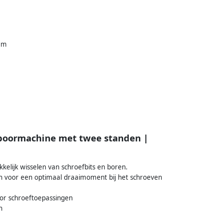
 Nm
fboormachine met twee standen |
elijk wisselen van schroefbits en boren.
 voor een optimaal draaimoment bij het schroeven
oor schroeftoepassingen
n