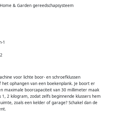
t Home & Garden gereedschapsysteem
n-1
32
chine voor lichte boor- en schroefklussen
of het ophangen van een boekenplank. Je boort er
en maximale boorcapaciteit van 30 millimeter maak
 1, 2 kilogram, zodat zelfs beginnende klussers hem
ruimte, zoals een kelder of garage? Schakel dan de
ent.