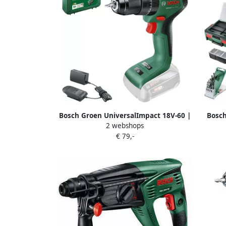
Bosch Groen UniversalImpact 18V-60 |
Bosch
2 webshops
Accuklopboorschroevendraaier | met
Accuk
€ 79,-
twee standen | Excl. Accu en Lader
Ah + 2.
06039D7100
e