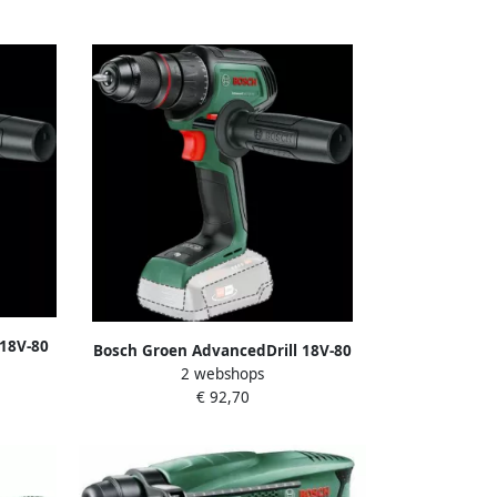
18V-80
Bosch Groen AdvancedDrill 18V-80
hine |
2 webshops
QuickSnap Accuschroefboormachine |
doos
€ 92,70
Zonder accu en lader 06039E2000