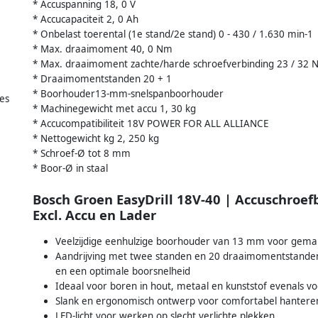
* Accuspanning 18, 0 V
* Accucapaciteit 2, 0 Ah
* Onbelast toerental (1e stand/2e stand) 0 - 430 / 1.630 min-1
* Max. draaimoment 40, 0 Nm
* Max. draaimoment zachte/harde schroefverbinding 23 / 32
* Draaimomentstanden 20 + 1
* Boorhouder13-mm-snelspanboorhouder
es
* Machinegewicht met accu 1, 30 kg
* Accucompatibiliteit 18V POWER FOR ALL ALLIANCE
* Nettogewicht kg 2, 250 kg
* Schroef-Ø tot 8 mm
* Boor-Ø in staal
Bosch Groen EasyDrill 18V-40 | Accuschroe
Excl. Accu en Lader
Veelzijdige eenhulzige boorhouder van 13 mm voor gemakk
Aandrijving met twee standen en 20 draaimomentstanden
en een optimale boorsnelheid
Ideaal voor boren in hout, metaal en kunststof evenals v
Slank en ergonomisch ontwerp voor comfortabel hantere
LED-licht voor werken op slecht verlichte plekken