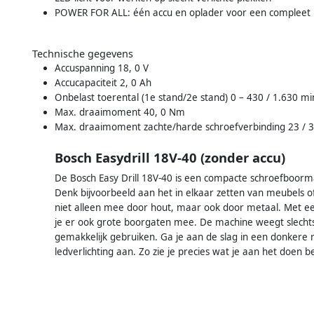
POWER FOR ALL: één accu en oplader voor een complee
Technische gegevens
Accuspanning 18, 0 V
Accucapaciteit 2, 0 Ah
Onbelast toerental (1e stand/2e stand) 0 – 430 / 1.630 mi
Max. draaimoment 40, 0 Nm
Max. draaimoment zachte/harde schroefverbinding 23 / 
Bosch Easydrill 18V-40 (zonder accu)
De Bosch Easy Drill 18V-40 is een compacte schroefboorma
Denk bijvoorbeeld aan het in elkaar zetten van meubels 
niet alleen mee door hout, maar ook door metaal. Met e
je er ook grote boorgaten mee. De machine weegt slechts
gemakkelijk gebruiken. Ga je aan de slag in een donkere 
ledverlichting aan. Zo zie je precies wat je aan het doen b