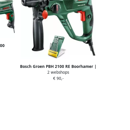
600
koffer
Bosch Groen PBH 2100 RE Boorhamer |
2 webshops
+ Promoline 6-dlg SDS plus S2 set
€ 90,-
06033A9303