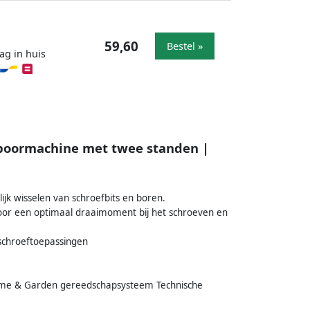
59,60
Bestel »
ag in huis
fboormachine met twee standen |
jk wisselen van schroefbits en boren.
or een optimaal draaimoment bij het schroeven en
 schroeftoepassingen
ome & Garden gereedschapsysteem Technische