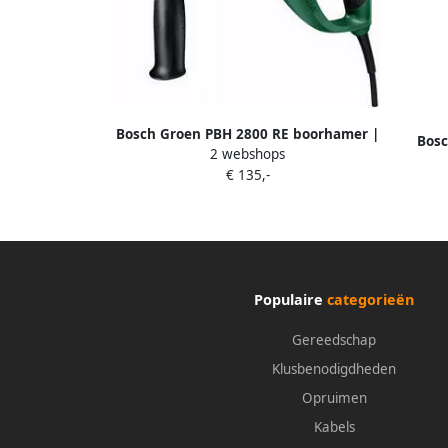
Bosch Groen PBH 2800 RE boorhamer |
Bosc
2 webshops
720w 2.6J 0603393000
Accuk
€ 135,-
twee 
Populaire
categorieën
Gereedschap
Klusbenodigdheden
Opruimen
Kabels