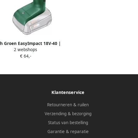
h Groen EasyImpact 18V-40 |
2 webshops
lopboorschroevendraaier | met
€ 64,-
standen | Excl. Accu en Lader
06039D8100
Klantenservice
Retourneren & ruilen
Verzending & bezorging
Status van bestelling
Garantie & reparatie