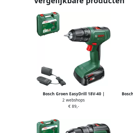
Vergelijkbare producten
Bosch Groen EasyDrill 18V-40 |
Bosch
2 webshops
Accuschroefboormachine met twee
Accu
€ 89,-
standen | Incl. Accu en Lader
st
06039D8004