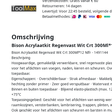
Verzendkosten: Gratis vanaf € 60
Retourneren: 14 dagen
Levertijd: Voor 22:45 besteld, volgende d
Betaalmethodes:
Omschrijving
Bison Acrylaatkit Regenvast Wit Crt 300Ml*
Bison Acrylaatkit Regenvast Wit Crt 300Ml*12 Nlfr - 1491144
Beschrijving
Hoogwaardige, gemakkelijk verwerkbare, snel regenvaste plasto-
voor het afdichten van voegen, naden, kieren en scheuren. Ov
toepasbaar.
Eigenschappen: · Overschilderbaar · Strak afmesbaar · Makkeli
hechting zonder primer · Zeer goed verspuitbaar · Watervast n
Binnen en buiten toepasbaar · Blijvend elasto-plastisch (max. 
+75°C
Toepassingsgebied: Geschikt voor het afdichten van weinig we
raamkozijnen, vensterbanken, lambrisering, trappen, plinten, 
Ook geschikt voor het afdichten van scheuren en barsten in m