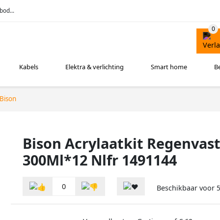
bod...
Kabels
Elektra & verlichting
Smart home
B
Bison
Bison Acrylaatkit Regenvast
300Ml*12 Nlfr 1491144
0
Beschikbaar voor
5