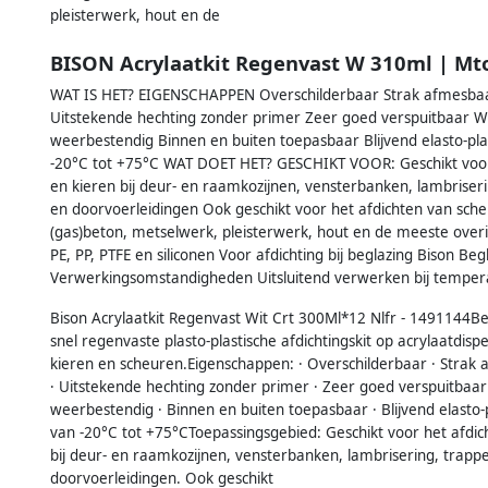
pleisterwerk, hout en de
BISON Acrylaatkit Regenvast W 310ml | Mt
WAT IS HET? EIGENSCHAPPEN Overschilderbaar Strak afmesbaa
Uitstekende hechting zonder primer Zeer goed verspuitbaar Wa
weerbestendig Binnen en buiten toepasbaar Blijvend elasto-pl
-20°C tot +75°C WAT DOET HET? GESCHIKT VOOR: Geschikt voor
en kieren bij deur- en raamkozijnen, vensterbanken, lambriseri
en doorvoerleidingen Ook geschikt voor het afdichten van sch
(gas)beton, metselwerk, pleisterwerk, hout en de meeste ove
PE, PP, PTFE en siliconen Voor afdichting bij beglazing Bison
Verwerkingsomstandigheden Uitsluitend verwerken bij temper
Bison Acrylaatkit Regenvast Wit Crt 300Ml*12 Nlfr - 1491144B
snel regenvaste plasto-plastische afdichtingskit op acrylaatdis
kieren en scheuren.Eigenschappen: · Overschilderbaar · Strak 
· Uitstekende hechting zonder primer · Zeer goed verspuitbaar 
weerbestendig · Binnen en buiten toepasbaar · Blijvend elasto-
van -20°C tot +75°CToepassingsgebied: Geschikt voor het afdi
bij deur- en raamkozijnen, vensterbanken, lambrisering, trappe
doorvoerleidingen. Ook geschikt