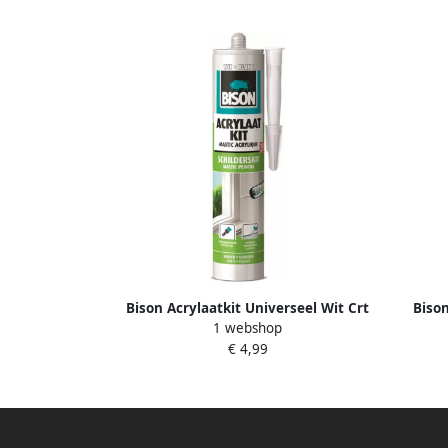
Bison Acrylaatkit Universeel Wit Crt
Bison
1 webshop
300Ml*12 Nlfr 1491145
€ 4,99