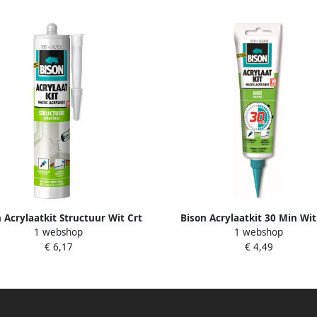
 Acrylaatkit Structuur Wit Crt
Bison Acrylaatkit 30 Min Wi
1 webshop
1 webshop
300Ml*12 Nlfr 1491136
150G*12 Nlfr 1491119
€ 6,17
€ 4,49