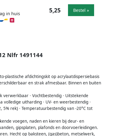
5,25
Bestel »
ag in huis
12 Nlfr 1491144
plastische afdichtingskit op acrylaatdispersiebasis
erschilderbaar en strak afmesbaar. Binnen en buiten
jk verwerkbaar · Vochtbestendig · Uitstekende
a volledige uitharding · UV- en weerbestendig ·
12, 5% rek) · Temperatuurbestendig van -20°C tot
rkende voegen, naden en kieren bij deur- en
wanden, gipsplaten, plafonds en doorvoerleidingen.
uren. Hecht op baksteen, (gas)beton, metselwerk,