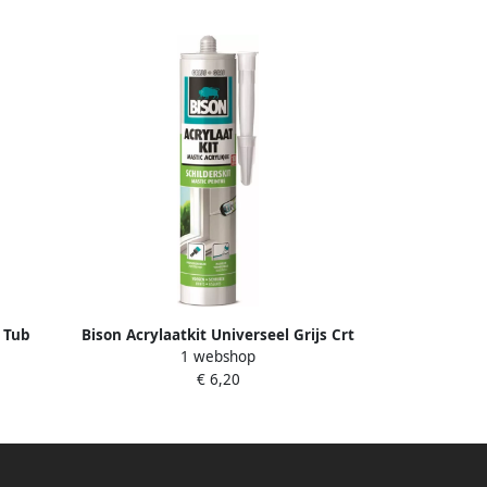
t Tub
Bison Acrylaatkit Universeel Grijs Crt
1 webshop
300Ml*12 Nlfr 1491143
€ 6,20