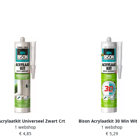
Acrylaatkit Universeel Zwart Crt
Bison Acrylaatkit 30 Min Wit
1 webshop
1 webshop
300Ml*12 Nlfr 1491146
300Ml*12 Nlfr 1491142
€ 4,85
€ 5,29