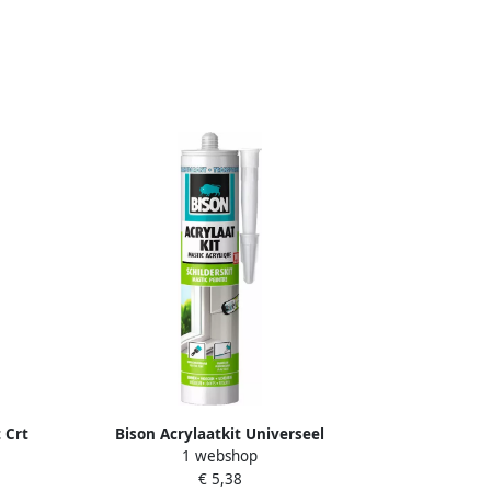
 Crt
Bison Acrylaatkit Universeel
1 webshop
Transparant Crt 300Ml*12 Nlfr 6304753
€ 5,38