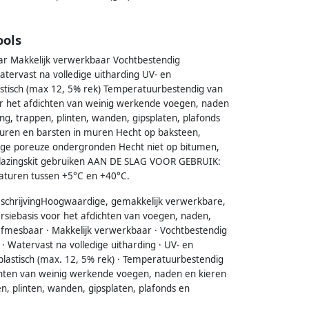
ools
r Makkelijk verwerkbaar Vochtbestendig
tervast na volledige uitharding UV- en
astisch (max 12, 5% rek) Temperatuurbestendig van
 het afdichten van weinig werkende voegen, naden
ng, trappen, plinten, wanden, gipsplaten, plafonds
euren en barsten in muren Hecht op baksteen,
rige poreuze ondergronden Hecht niet op bitumen,
 Beglazingskit gebruiken AAN DE SLAG VOOR GEBRUIK:
aturen tussen +5°C en +40°C.
eschrijvingHoogwaardige, gemakkelijk verwerkbare,
persiebasis voor het afdichten van voegen, naden,
afmesbaar · Makkelijk verwerkbaar · Vochtbestendig
· Watervast na volledige uitharding · UV- en
plastisch (max. 12, 5% rek) · Temperatuurbestendig
chten van weinig werkende voegen, naden en kieren
n, plinten, wanden, gipsplaten, plafonds en