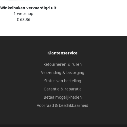
 Winkelhaken vervaardigd uit
1 webshop
pen staal 1670 800 016700080
€ 63,36
Klantenservice
Retourneren & ruilen
Verzending & bezorging
Status van bestelling
Garantie & reparatie
Betaalmogelijkheden
Voorraad & beschikbaarheid