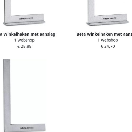
a Winkelhaken met aanslag
Beta Winkelhaken met aan
1 webshop
1 webshop
rdigd uit geslepen staal 1670A
vervaardigd uit geslepen staa
€ 28,88
€ 24,70
200 016700120
100 016700110