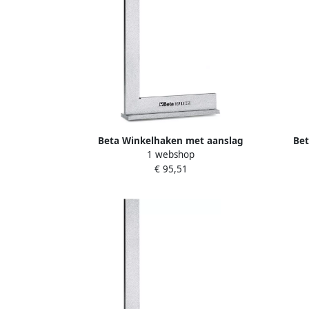
Beta Winkelhaken met aanslag
Bet
1 webshop
vervaardigd uit geslepen staal 1670A
vervaa
€ 95,51
800 016700180