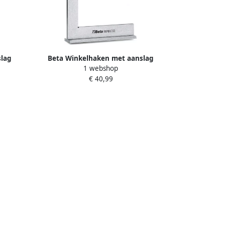
slag
Beta Winkelhaken met aanslag
1 webshop
l 1670A
vervaardigd uit geslepen staal 1670A
€ 40,99
300 016700130