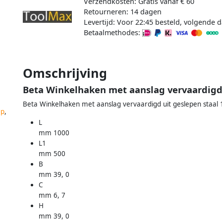
Verzendkosten: Gratis vanaf € 60
Retourneren: 14 dagen
Levertijd: Voor 22:45 besteld, volgende d
Betaalmethodes:
Omschrijving
Beta Winkelhaken met aanslag vervaardigd 
Beta Winkelhaken met aanslag vervaardigd uit geslepen staa
ap
,
L
mm 1000
L1
mm 500
B
mm 39, 0
C
mm 6, 7
H
mm 39, 0