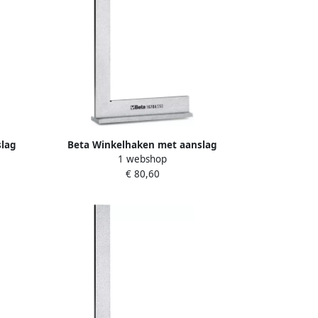
slag
Beta Winkelhaken met aanslag
1 webshop
l 1670A
vervaardigd uit geslepen staal 1670A
€ 80,60
600 016700160