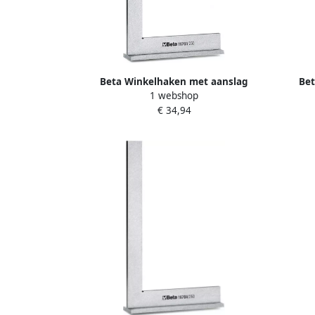
Beta Winkelhaken met aanslag
Bet
1 webshop
vervaardigd uit geslepen staal 1670A
vervaa
€ 34,94
250 016700125