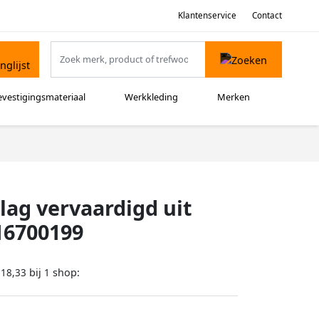
Klantenservice
Contact
evestigingsmateriaal
Werkkleding
Merken
ag vervaardigd uit
16700199
bij
shop:
118,33
1