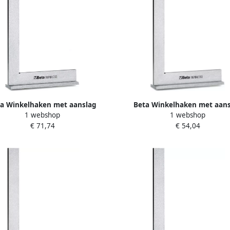
a Winkelhaken met aanslag
Beta Winkelhaken met aan
1 webshop
1 webshop
rdigd uit geslepen staal 1670A
vervaardigd uit geslepen staa
€ 71,74
€ 54,04
500 016700150
400 016700140