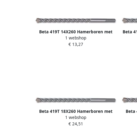
Beta 419T 14X260 Hamerboren met
Beta 4
1 webshop
SDS plus aansluiting | 4 spiraal en 4
plu
€ 13,27
snijvlakken 004190690
Beta 419T 18X260 Hamerboren met
Beta
1 webshop
SDS plus aansluiting | 4 spiraal en 4
SDS p
€ 24,51
snijvlakken 004190724