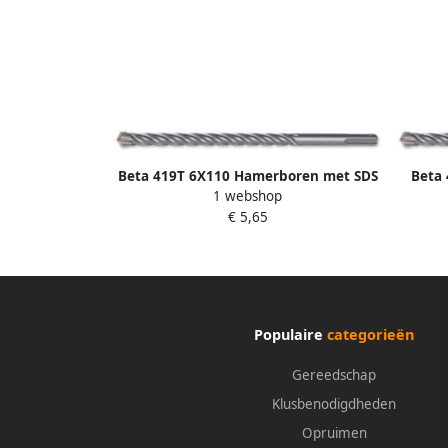
Beta 419T 6X110 Hamerboren met SDS
Beta
1 webshop
plus aansluiting | 4 spiraal en 4
SDS p
€ 5,65
snijvlakken 004190612
Populaire
categorieën
Gereedschap
Klusbenodigdheden
Opruimen