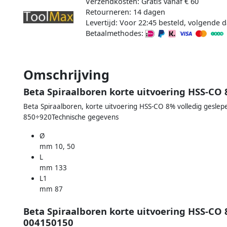
Verzendkosten: Gratis vanaf € 60
Retourneren: 14 dagen
Levertijd: Voor 22:45 besteld, volgende d
Betaalmethodes:
Omschrijving
Beta Spiraalboren korte uitvoering HSS-CO 
Beta Spiraalboren, korte uitvoering HSS-CO 8% volledig gesle
850÷920Technische gegevens
Ø
mm 10, 50
L
mm 133
L1
mm 87
Beta Spiraalboren korte uitvoering HSS-CO 
004150150