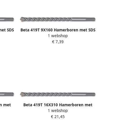
met SDS
Beta 419T 9X160 Hamerboren met SDS
1 webshop
en 4
plus aansluiting | 4 spiraal en 4
€ 7,39
snijvlakken 004190644
n met
Beta 419T 16X310 Hamerboren met
1 webshop
l en 4
SDS plus aansluiting | 4 spiraal en 4
€ 21,45
snijvlakken 004190716