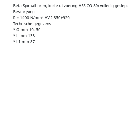
Beta Spiraalboren, korte uitvoering HSS-CO 8% volledig geslep
Beschrijving
R = 1400 N/mm² HV ? 850÷920
Technische gegevens
* Ø mm 10, 50
* L mm 133
* L1 mm 87