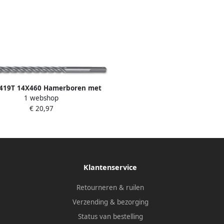
 419T 14X460 Hamerboren met
1 webshop
lus aansluiting | 4 spiraal en 4
€ 20,97
snijvlakken 004190696
Klantenservice
Retourneren & ruilen
Verzending & bezorging
Status van bestelling