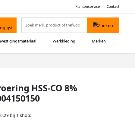
Klantenservice
Contact
evestigingsmateriaal
Werkkleding
Merken
tvoering HSS-CO 8%
 004150150
bij
shop:
30,29
1