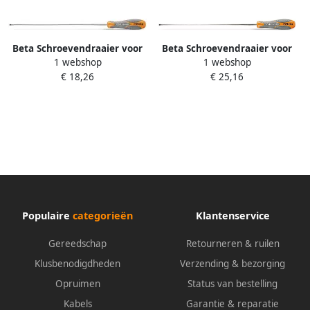
Beta Schroevendraaier voor
Beta Schroevendraaier voor
1 webshop
1 webshop
verzonken sleufschroeven
verzonken sleufschroeven
€ 18,26
€ 25,16
lange uitvoering 1294L
lange uitvoering 1294L 6
4X400 012940209
5X400 012940218
Populaire
categorieën
Klantenservice
Gereedschap
Retourneren & ruilen
Klusbenodigdheden
Verzending & bezorging
Opruimen
Status van bestelling
Kabels
Garantie & reparatie