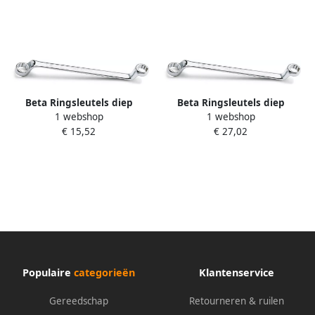
Beta Ringsleutels diep
Beta Ringsleutels diep
1 webshop
1 webshop
gebogen 90 14X17
gebogen 90 22X24
€ 15,52
€ 27,02
000900036
000900060
Populaire
categorieën
Klantenservice
Gereedschap
Retourneren & ruilen