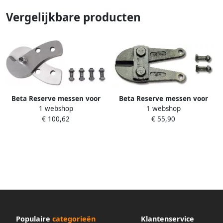
Vergelijkbare producten
Beta Reserve messen voor
Beta Reserve messen voor
1 webshop
1 webshop
item 1104 1104R 420
model 1101 gefosfateerd
€ 100,62
€ 55,90
011040014
1101R 450 011010145
Populaire
categorieën
Klantenservice