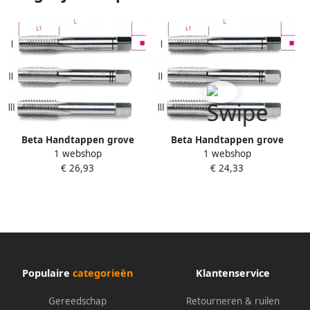
Beta Handtappen grove
Beta Handtappen grove
1 webshop
1 webshop
spoed metrische draad HSS
spoed metrische draad HSS
€ 26,93
€ 24,33
431 8 004310008
431 10 004310010
Populaire
categorieën
Klantenservice
Gereedschap
Retourneren & ruilen