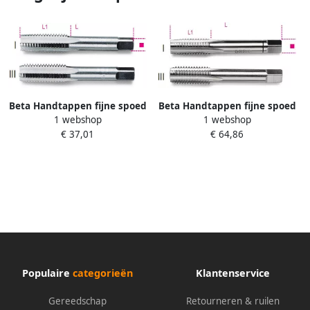
Beta Handtappen fijne spoed
Beta Handtappen fijne spoed
1 webshop
1 webshop
metrische draad verchroomd
metrische draad HSS 434
€ 37,01
€ 64,86
staal 433 18X2 004330223
20X2 004340028
Populaire
categorieën
Klantenservice
Gereedschap
Retourneren & ruilen