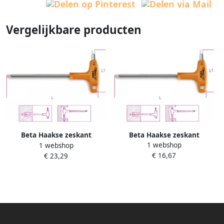
Vergelijkbare producten
Beta Haakse zeskant
Beta Haakse zeskant
1 webshop
1 webshop
stiftsleutels met kunststof
stiftsleutels met kunststof
€ 16,67
€ 23,29
krachthandgreep
krachthandgreep
vervaardigd uit roestvast
vervaardigd uit roestvast
staal 96TINOX-AS 1 8
staal 96TINOX-AS 1 4
000961863
000961868