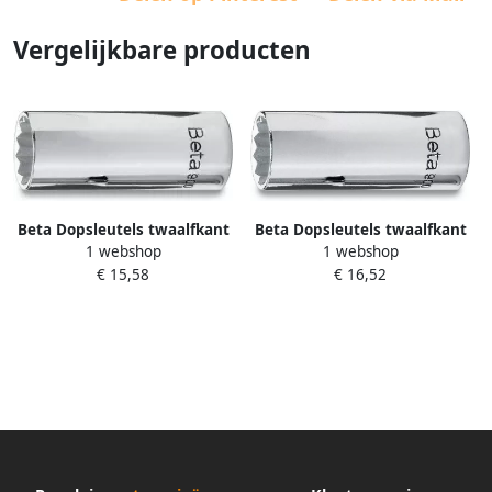
Vergelijkbare producten
Beta Dopsleutels twaalfkant
Beta Dopsleutels twaalfkant
1 webshop
1 webshop
lange uitvoering 900MB-L 9
lange uitvoering 900MB-L 12
€ 15,58
€ 16,52
009000215
009000218