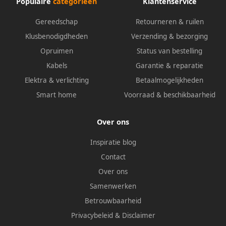
Populaire
categorieën
Klantenservice
Gereedschap
Retourneren & ruilen
Klusbenodigdheden
Verzending & bezorging
Opruimen
Status van bestelling
Kabels
Garantie & reparatie
Elektra & verlichting
Betaalmogelijkheden
Smart home
Voorraad & beschikbaarheid
Over ons
Inspiratie blog
Contact
Over ons
Samenwerken
Betrouwbaarheid
Privacybeleid
&
Disclaimer