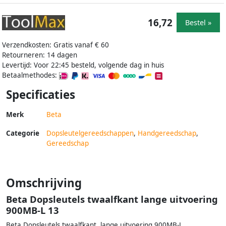
16,72
Bestel »
Verzendkosten: Gratis vanaf € 60
Retourneren: 14 dagen
Levertijd: Voor 22:45 besteld, volgende dag in huis
Betaalmethodes:
Specificaties
Merk
Beta
Categorie
Dopsleutelgereedschappen
,
Handgereedschap
,
Gereedschap
Omschrijving
Beta Dopsleutels twaalfkant lange uitvoering
900MB-L 13
Beta Dopsleutels twaalfkant, lange uitvoering 900MB-L