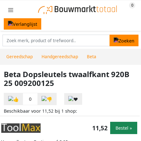
Gereedschap
Handgereedschap
Beta
Beta Dopsleutels twaalfkant 920B
25 009200125
0
Beschikbaar voor
bij
shop:
11,52
1
11,52
Bestel »