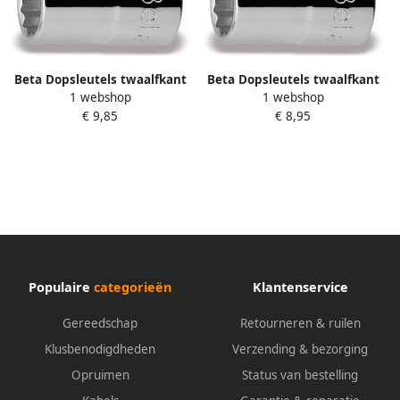
Beta Dopsleutels twaalfkant
Beta Dopsleutels twaalfkant
1 webshop
1 webshop
920B 21 009200121
920B 20 009200120
€ 9,85
€ 8,95
Populaire
categorieën
Klantenservice
Gereedschap
Retourneren & ruilen
Klusbenodigdheden
Verzending & bezorging
Opruimen
Status van bestelling