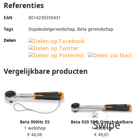
Referenties
EAN
8014230350431
Tags
Dopsleutelgereedschap, Beta gereedschap
Delen
Vergelijkbare producten
Beta 900Hs 55
Beta 920 55Q Omschakelbare
1 webshop
1 webshop
Omschakelbare Ratel
Ratel 1 2" 48 Tands
€ 44,06
€ 49,01
009004155
009201156