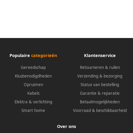
Populaire
categorieën
Klantenservice
Gereedschap
Retourneren & ruilen
Klusbenodigdheden
Verzending & bezorging
Opruimen
Status van bestelling
Kabels
Garantie & reparatie
Elektra & verlichting
Betaalmogelijkheden
Smart home
Voorraad & beschikbaarheid
Over ons