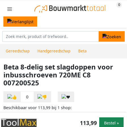
Gereedschap
Handgereedschap
Beta
Beta 8-delig set slagdoppen voor
inbusschroeven 720ME C8
007200525
0
Beschikbaar voor
bij
shop:
113,99
1
113,99
Bestel »