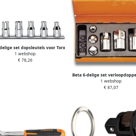
delige set dopsleutels voor Torx
1 webshop
even (art. 910FTX) op support
€ 78,26
920FTX SB6 009200390
Beta 6-delige set verloopdopp
1 webshop
dopsleutels (art. 900 16 900 15
€ 87,07
920 15 920 16 928 15) 902R
009020814