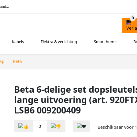
bod...
Kabels
Elektra & verlichting
Smart home
B
ap
Beta
Beta 6-delige set dopsleute
lange uitvoering (art. 920FT
LSB6 009200409
0
Beschikbaar voor