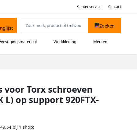
Klantenservice
Contact
evestigingsmateriaal
Werkkleding
Merken
ls voor Torx schroeven
X L) op support 920FTX-
bij
shop:
149,54
1