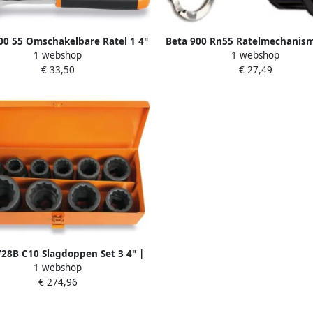
00 55 Omschakelbare Ratel 1 4"
Beta 900 Rn55 Ratelmechanis
1 webshop
1 webshop
48 Tands 009001155
900 55 009001115
€ 33,50
€ 27,49
728B C10 Slagdoppen Set 3 4" |
1 webshop
10-delig 007280930
€ 274,96