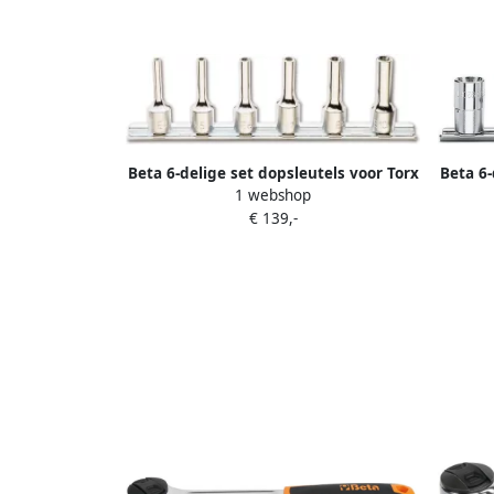
Beta 6-delige set dopsleutels voor Torx
Beta 6-
1 webshop
schroeven lange uitvoering (art.
schro
€ 139,-
910FTX L) op support 910FTX-L SB6
009100449