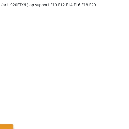
g (art. 920FTX/L) op support E10-E12-E14 E16-E18-E20