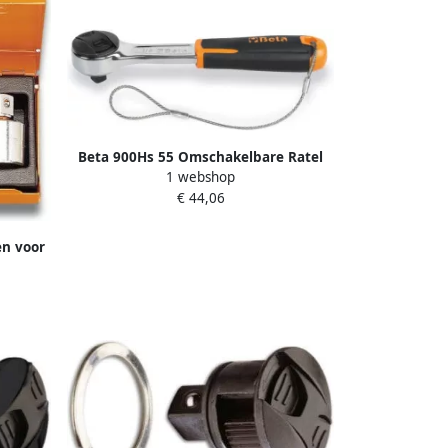
Beta 900Hs 55 Omschakelbare Ratel
1 webshop
009004155
€ 44,06
en voor
 910 16
 C6