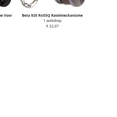
me Voor
Beta 920 Rn55Q Ratelmechanisme
1 webshop
Voor 920 55Q 009201126
€ 32,07