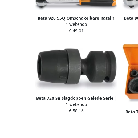
Beta 920 55Q Omschakelbare Ratel 1
Beta 9
1 webshop
2" 48 Tands 009201156
€ 49,01
Beta 720 Sn Slagdoppen Gelede Serie |
1 webshop
17 007200087
€ 58,16
Beta 