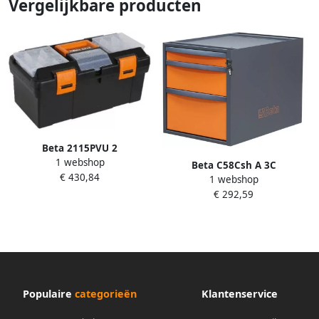
Vergelijkbare producten
Beta 2115PVU 2
1 webshop
Gereedschapskoffer |
Beta C58Csh A 3C
€ 430,84
vervaardigd uit kunststof |
1 webshop
Gereedschapskist | 3 laden
uitneembare inlegbak en
€ 292,59
058000686
sorteerbakjes 021151234
Populaire
categorieën
Klantenservice