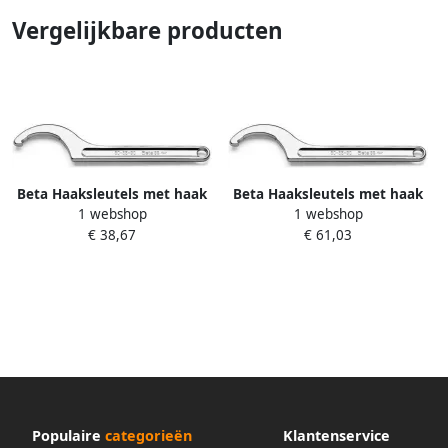
Vergelijkbare producten
Beta Haaksleutels met haak
Beta Haaksleutels met haak
1 webshop
1 webshop
voor moeren UNI ISO 2982
voor moeren UNI ISO 2982
€ 38,67
€ 61,03
2983 99 92-95 000990092
2983 99 120-125-130
000990120
Populaire
categorieën
Klantenservice