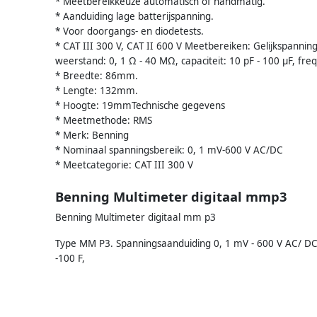
* Meetbereikkeuze automatisch of handmatig.
* Aanduiding lage batterijspanning.
* Voor doorgangs- en diodetests.
* CAT III 300 V, CAT II 600 V Meetbereiken: Gelijkspanning
weerstand: 0, 1 Ω - 40 MΩ, capaciteit: 10 pF - 100 µF, fre
* Breedte: 86mm.
* Lengte: 132mm.
* Hoogte: 19mmTechnische gegevens
* Meetmethode: RMS
* Merk: Benning
* Nominaal spanningsbereik: 0, 1 mV-600 V AC/DC
* Meetcategorie: CAT III 300 V
Benning Multimeter digitaal mmp3
Benning Multimeter digitaal mm p3
Type MM P3. Spanningsaanduiding 0, 1 mV - 600 V AC/ DC
-100 F,