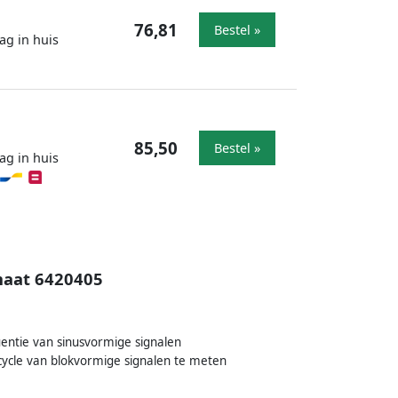
76,81
Bestel »
ag in huis
85,50
Bestel »
ag in huis
maat 6420405
entie van sinusvormige signalen
cycle van blokvormige signalen te meten