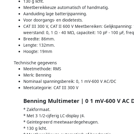
130 g licht.
Meetbereikkeuze automatisch of handmatig.
Aanduiding lage batterijspanning.
Voor doorgangs- en diodetests.
CAT III 300 V, CAT II 600 V Meetbereiken: Gelijkspanning: 
weerstand: 0, 1 Ω - 40 MΩ, capaciteit: 10 pF - 100 µF, fre
Breedte: 86mm.
Lengte: 132mm.
Hoogte: 19mm
Technische gegevens
Meetmethode: RMS
Merk: Benning
Nominaal spanningsbereik: 0, 1 mV-600 V AC/DC
Meetcategorie: CAT III 300 V
Benning Multimeter | 0 1 mV-600 V AC D
* Zakformaat.
* Met 3 1/2-cijferig LC-display (4.
* Geïntegreerd meetwaardegeheugen.
* 130 g licht.