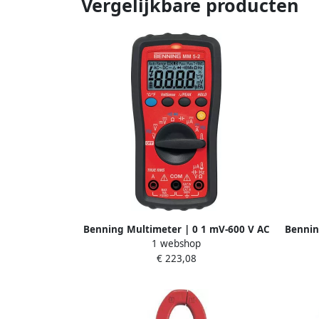
Vergelijkbare producten
Benning Multimeter | 0 1 mV-600 V AC
Bennin
1 webshop
DC | WAAR RMS | 1 stuk 044071
0 1
€ 223,08