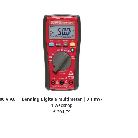
00 V AC
Benning Digitale multimeter | 0 1 mV-
1 webshop
4087
1.000 V | True RMS | 1 stuk 044687
€ 304,79