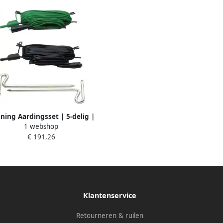
ning Aardingsset | 5-delig |
1 webshop
ikt voor multimeter IT 130 | 1
€ 191,26
stuk 044113
Klantenservice
Retourneren & ruilen