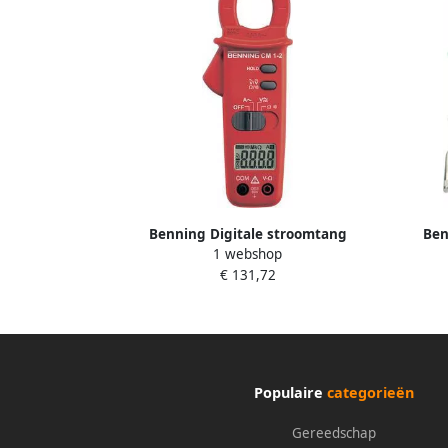
Benning Digitale stroomtang
Ben
1 webshop
multimeter CM 1-2 044062
gesch
€ 131,72
Populaire
categorieën
Gereedschap