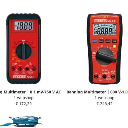
g Multimeter | 0 1 mV-750 V AC
Benning Multimeter | 000 V-1.0
1 webshop
1 webshop
 mV-1000 V DC | RMS | 1 stuk
DC | TRUE RMS | 1 stuk 04
€ 172,29
€ 246,42
044028