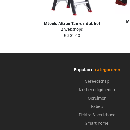
M
Mtools Altrex Taurus dubbel
oplo
2 webshops
oploopbare trap TDO 2 x 4 met beugel
€ 301,40
|
Populaire
categorieën
Gereedschap
Klusbenodigdheden
Opruimen
Kabels
Elektra & verlichting
Smart home