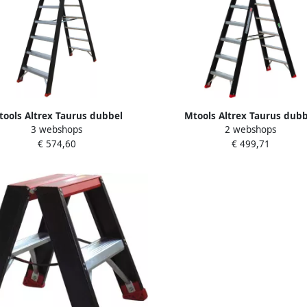
tools Altrex Taurus dubbel
Mtools Altrex Taurus dubb
3 webshops
2 webshops
bare trap TDO 2 x 8 met beugel
oploopbare trap TDO 2 x 7 met
€ 574,60
€ 499,71
|
|