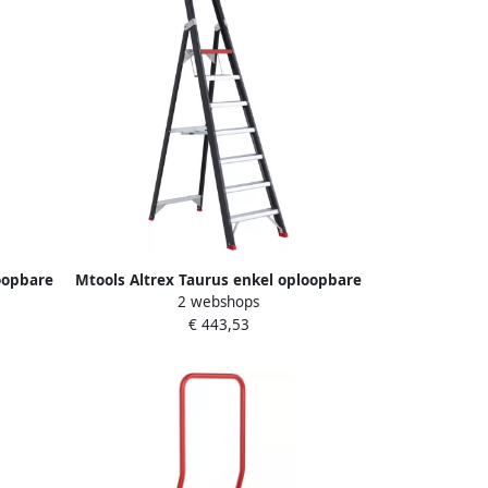
oopbare
Mtools Altrex Taurus enkel oploopbare
2 webshops
trap TGB 7 |
€ 443,53