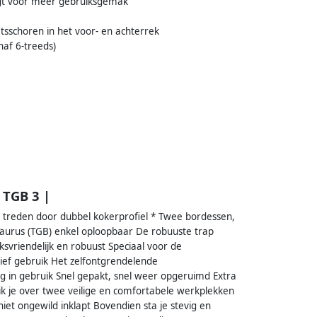
rgt voor meer gebruiksgemak
tsschoren in het voor- en achterrek
naf 6-treeds)
 TGB 3 |
e treden door dubbel kokerprofiel * Twee bordessen,
Taurus (TGB) enkel oploopbaar De robuuste trap
vriendelijk en robuust Speciaal voor de
ief gebruik Het zelfontgrendelende
 in gebruik Snel gepakt, snel weer opgeruimd Extra
k je over twee veilige en comfortabele werkplekken
iet ongewild inklapt Bovendien sta je stevig en