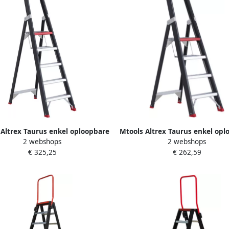
 Altrex Taurus enkel oploopbare
Mtools Altrex Taurus enkel opl
2 webshops
2 webshops
trap TGB 5 |
trap TGB 4 |
€ 325,25
€ 262,59