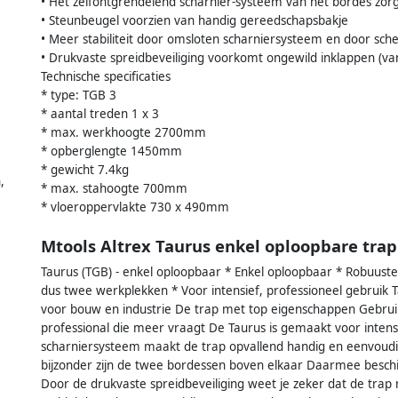
• Het zelfontgrendelend scharnier-systeem van het bordes zo
• Steunbeugel voorzien van handig gereedschapsbakje
• Meer stabiliteit door omsloten scharniersysteem en door sche
• Drukvaste spreidbeveiliging voorkomt ongewild inklappen (va
Technische specificaties
* type: TGB 3
* aantal treden 1 x 3
* max. werkhoogte 2700mm
* opberglengte 1450mm
* gewicht 7.4kg
,
* max. stahoogte 700mm
* vloeroppervlakte 730 x 490mm
Mtools Altrex Taurus enkel oploopbare trap
Taurus (TGB) - enkel oploopbaar * Enkel oploopbaar * Robuust
dus twee werkplekken * Voor intensief, professioneel gebruik 
voor bouw en industrie De trap met top eigenschappen Gebruiks
professional die meer vraagt De Taurus is gemaakt voor intens
scharniersysteem maakt de trap opvallend handig en eenvoudig
bijzonder zijn de twee bordessen boven elkaar Daarmee beschi
Door de drukvaste spreidbeveiliging weet je zeker dat de trap n