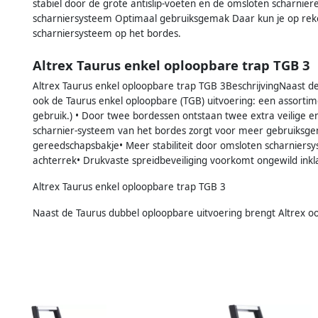
stabiel door de grote antislip-voeten en de omsloten scharnier
scharniersysteem Optimaal gebruiksgemak Daar kun je op reke
scharniersysteem op het bordes.
Altrex Taurus enkel oploopbare trap TGB 3
Altrex Taurus enkel oploopbare trap TGB 3BeschrijvingNaast de
ook de Taurus enkel oploopbare (TGB) uitvoering: een assortim
gebruik.) • Door twee bordessen ontstaan twee extra veilige 
scharnier-systeem van het bordes zorgt voor meer gebruiksge
gereedschapsbakje• Meer stabiliteit door omsloten scharniersy
achterrek• Drukvaste spreidbeveiliging voorkomt ongewild inkl
Altrex Taurus enkel oploopbare trap TGB 3
Naast de Taurus dubbel oploopbare uitvoering brengt Altrex oo