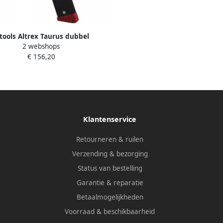
tools Altrex Taurus dubbel
2 webshops
opbare trap TDO 2 x 2 zonder
€ 156,20
beugel |
Klantenservice
Retourneren & ruilen
Verzending & bezorging
Status van bestelling
Garantie & reparatie
Betaalmogelijkheden
Voorraad & beschikbaarheid