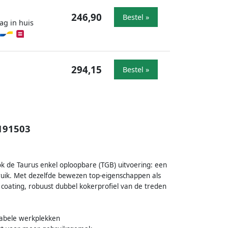
246,90
Bestel »
ag in huis
294,15
Bestel »
 191503
k de Taurus enkel oploopbare (TGB) uitvoering: een
ruik. Met dezelfde bewezen top-eigenschappen als
 coating, robuust dubbel kokerprofiel van de treden
tabele werkplekken