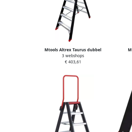
Mtools Altrex Taurus dubbel
M
3 webshops
oploopbare trap TDO 2 x 6 met beugel
oploop
€ 403,61
|