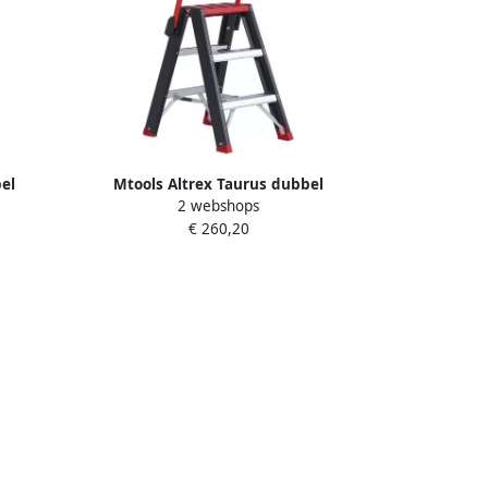
el
Mtools Altrex Taurus dubbel
2 webshops
 beugel
oploopbare trap TDO 2 x 3 met beugel
€ 260,20
|