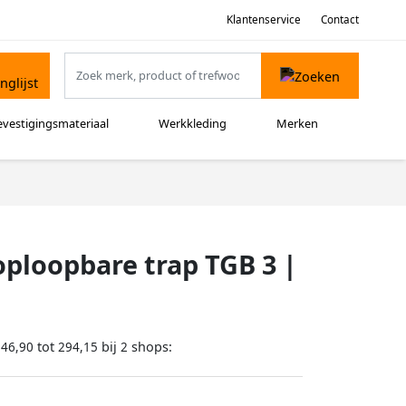
Klantenservice
Contact
evestigingsmateriaal
Werkkleding
Merken
oploopbare trap TGB 3 |
tot
bij
shops:
246,90
294,15
2