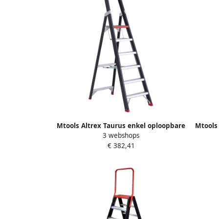
Mtools Altrex Taurus enkel oploopbare
Mtools
3 webshops
trap TGB 6 |
€ 382,41