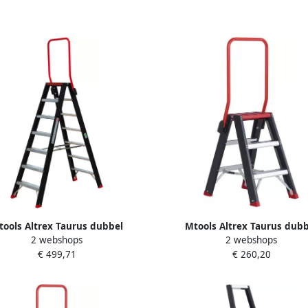
tools Altrex Taurus dubbel
Mtools Altrex Taurus dubb
2 webshops
2 webshops
bare trap TDO 2 x 7 met beugel
oploopbare trap TDO 2 x 3 met
€ 499,71
€ 260,20
|
|