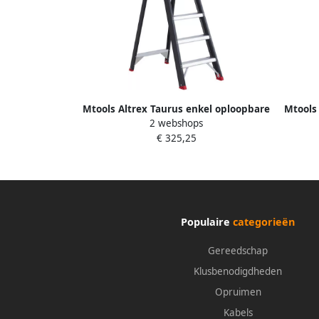
Mtools Altrex Taurus enkel oploopbare
Mtools
2 webshops
trap TGB 5 |
€ 325,25
Populaire
categorieën
Gereedschap
Klusbenodigdheden
Opruimen
Kabels