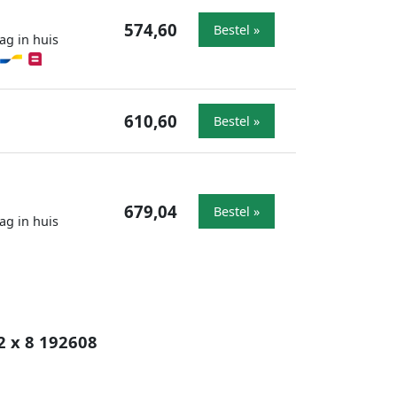
574,60
Bestel »
ag in huis
610,60
Bestel »
679,04
Bestel »
ag in huis
2 x 8 192608