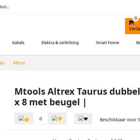
bod...
Kabels
Elektra & verlichting
Smart home
B
ap
Altrex
Mtools Altrex Taurus dubbe
x 8 met beugel |
0
Beschikbaar voor