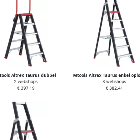
tools Altrex Taurus dubbel
Mtools Altrex Taurus enkel opl
2 webshops
3 webshops
bare trap TDO 2 x 5 met beugel
trap TGB 6 |
€ 397,19
€ 382,41
|