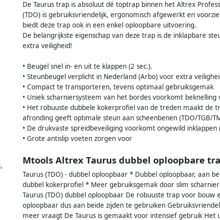
De Taurus trap is absoluut dé toptrap binnen het Altrex Profes
(TDO) is gebruiksvriendelijk, ergonomisch afgewerkt en voorzie
biedt deze trap ook in een enkel oploopbare uitvoering.
De belangrijkste eigenschap van deze trap is de inklapbare ste
extra veiligheid!
• Beugel snel in- en uit te klappen (2 sec.).
• Steunbeugel verplicht in Nederland (Arbo) voor extra veilighe
• Compact te transporteren, tevens optimaal gebruiksgemak
• Uniek scharniersysteem van het bordes voorkomt beknelling 
• Het robuuste dubbele kokerprofiel van de treden maakt de tr
afronding geeft optimale steun aan scheenbenen (TDO/TGB/T
• De drukvaste spreidbeveiliging voorkomt ongewild inklappen 
• Grote antislip voeten zorgen voor
Mtools Altrex Taurus dubbel oploopbare tr
,
Taurus (TDO) - dubbel oploopbaar * Dubbel oploopbaar, aan be
dubbel kokerprofiel * Meer gebruiksgemak door slim scharniers
Taurus (TDO) dubbel oploopbaar De robuuste trap voor bouw e
oploopbaar dus aan beide zijden te gebruiken Gebruiksvriendeli
meer vraagt De Taurus is gemaakt voor intensief gebruik Het