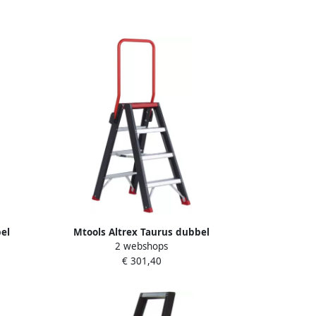
el
Mtools Altrex Taurus dubbel
2 webshops
 beugel
oploopbare trap TDO 2 x 4 met beugel
€ 301,40
|