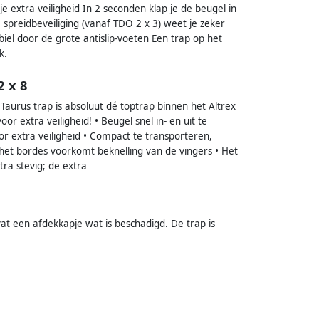
je extra veiligheid In 2 seconden klap je de beugel in
spreidbeveiliging (vanaf TDO 2 x 3) weet je zeker
biel door de grote antislip-voeten Een trap op het
k.
2 x 8
Taurus trap is absoluut dé toptrap binnen het Altrex
or extra veiligheid! • Beugel snel in- en uit te
oor extra veiligheid • Compact te transporteren,
et bordes voorkomt beknelling van de vingers • Het
ra stevig; de extra
vat een afdekkapje wat is beschadigd. De trap is