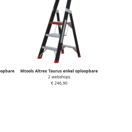
oopbare
Mtools Altrex Taurus enkel oploopbare
2 webshops
trap TGB 3 |
€ 246,90