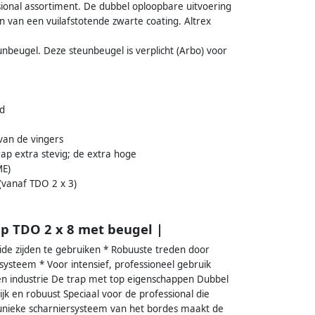
sional assortiment. De dubbel oploopbare uitvoering
n van een vuilafstotende zwarte coating. Altrex
unbeugel. Deze steunbeugel is verplicht (Arbo) voor
id
van de vingers
ap extra stevig; de extra hoge
ME)
(vanaf TDO 2 x 3)
ap TDO 2 x 8 met beugel |
ide zijden te gebruiken * Robuuste treden door
ysteem * Voor intensief, professioneel gebruik
n industrie De trap met top eigenschappen Dubbel
jk en robuust Speciaal voor de professional die
 unieke scharniersysteem van het bordes maakt de