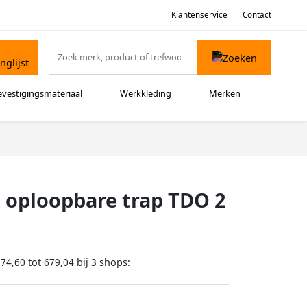
Klantenservice
Contact
evestigingsmateriaal
Werkkleding
Merken
l oploopbare trap TDO 2
tot
bij
shops:
574,60
679,04
3