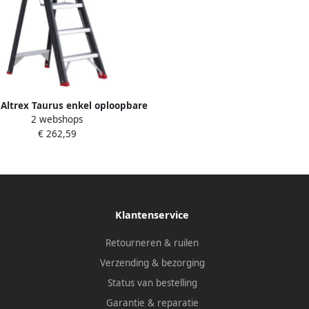
 Altrex Taurus enkel oploopbare
2 webshops
trap TGB 4 |
€ 262,59
Klantenservice
Retourneren & ruilen
Verzending & bezorging
Status van bestelling
Garantie & reparatie