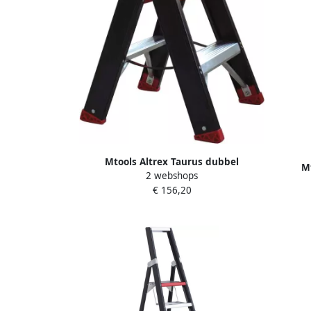
Mtools Altrex Taurus dubbel
M
2 webshops
oploopbare trap TDO 2 x 2 zonder
oploop
€ 156,20
beugel |