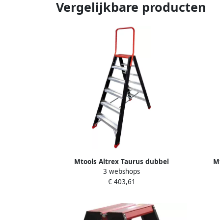
Vergelijkbare producten
Mtools Altrex Taurus dubbel
M
3 webshops
oploopbare trap TDO 2 x 6 met beugel
oploop
€ 403,61
|