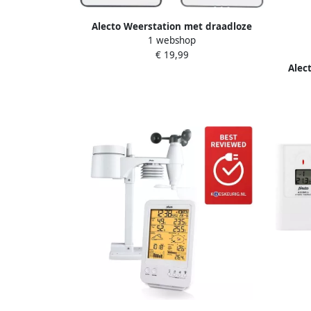
Alecto Weerstation met draadloze
1 webshop
sensor wit WS-1050
€ 19,99
Alec
s