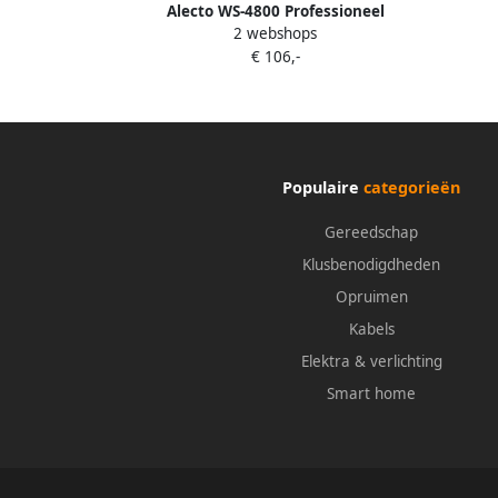
Alecto WS-4800 Professioneel
2 webshops
weerstation met draadloze sensor wit
€ 106,-
WS-4800
Populaire
categorieën
Gereedschap
Klusbenodigdheden
Opruimen
Kabels
Elektra & verlichting
Smart home