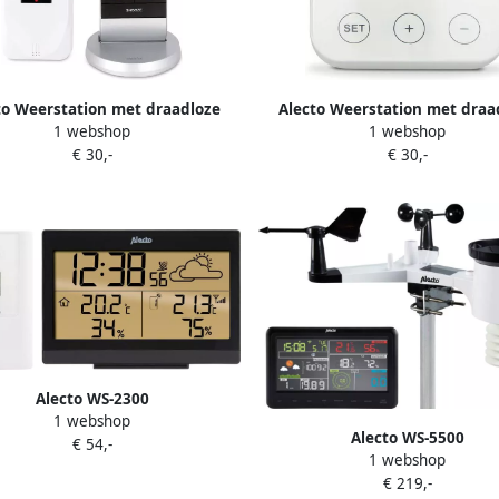
to Weerstation met draadloze
Alecto Weerstation met draa
1 webshop
1 webshop
ensor Zwart Zilver WS-1150
sensor Zwart Grijs WS-12
€ 30,-
€ 30,-
Alecto WS-2300
1 webshop
Alecto WS-5500
€ 54,-
1 webshop
€ 219,-