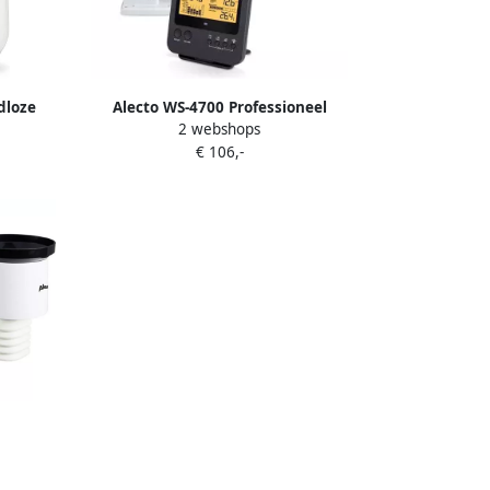
dloze
Alecto WS-4700 Professioneel
2 webshops
00
weerstation met draadloze sensor
€ 106,-
zwart WS-4700