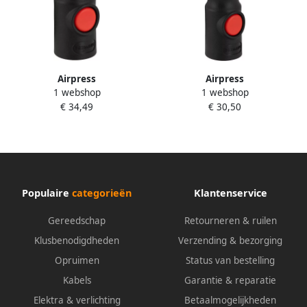
Airpress
Airpress
1 webshop
1 webshop
Veiligheidskoppeling Type
Veiligheidskoppeling Type
€ 34,49
€ 30,50
Euro 1 2” buitendraad
Euro 12 mm slangaansluiting
43E854
43E812
Populaire
categorieën
Klantenservice
Gereedschap
Retourneren & ruilen
Klusbenodigdheden
Verzending & bezorging
Opruimen
Status van bestelling
Kabels
Garantie & reparatie
Elektra & verlichting
Betaalmogelijkheden